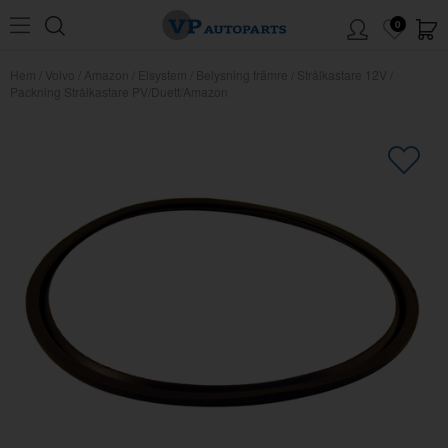
0
Hem
/
Volvo
/
Amazon
/
Elsystem
/
Belysning främre
/
Strålkastare 12V
/
Packning Strålkastare PV/Duett/Amazon
×
Kanske någon av dessa produkter
kan intressera dig?