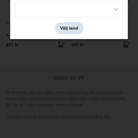
Sarg Strålkastare PV/Duett/Amazon
Hållare Strålkastarsarg
Välj land
PV/Duett/Amazon
Artnr:
671739OE
Artnr:
671260
827 kr
563 kr
MADE BY VP
Vi tillverkar och tar själva fram nya verktyg för att producera
reservdelar som har utgått hos Volvo eller andra leverantörer.
Allt för att hålla klassiska Volvo rullande.
Läs mer om vår produktion och produktutveckling här