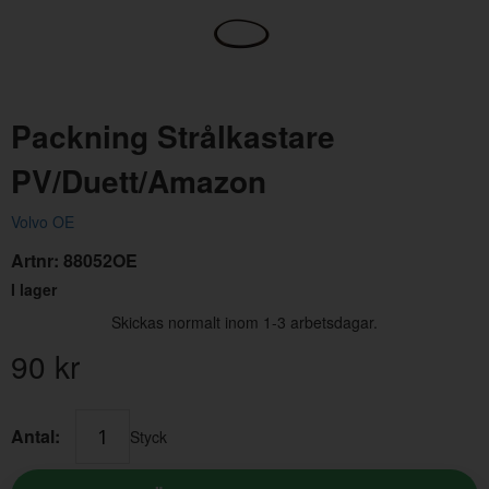
Packning Strålkastare
PV/Duett/Amazon
Volvo OE
Sexkantsskruv
Gen
Artnr:
88052OE
Artnr:
970947
Art
I lager
13 kr
19 
Skickas normalt inom 1-3 arbetsdagar.
90
kr
Antal:
Styck