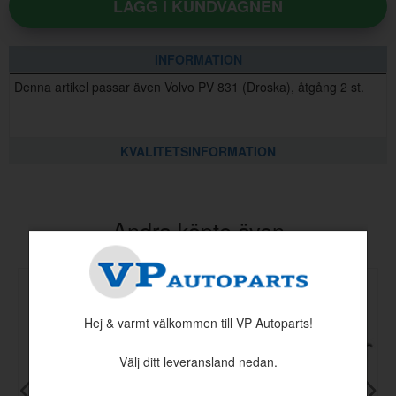
LÄGG I KUNDVAGNEN
INFORMATION
Denna artikel passar även Volvo PV 831 (Droska), åtgång 2 st.
KVALITETSINFORMATION
Andra köpte även
Hej & varmt välkommen till VP Autoparts!
Välj ditt leveransland nedan.