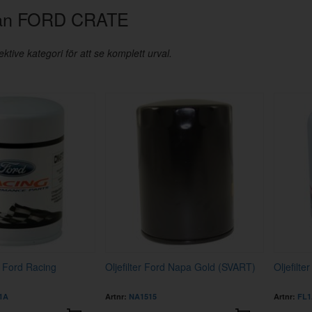
från FORD CRATE
ktive kategori för att se komplett urval.
A Ford Racing
Oljefilter Ford Napa Gold (SVART)
Oljefilt
1A
Artnr:
NA1515
Artnr:
FL