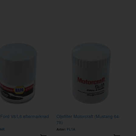
er Ford V8/L6 eftermarknad
Oljefilter Motorcraft (Mustang 64-
78)
1AR
Artnr:
FL1A