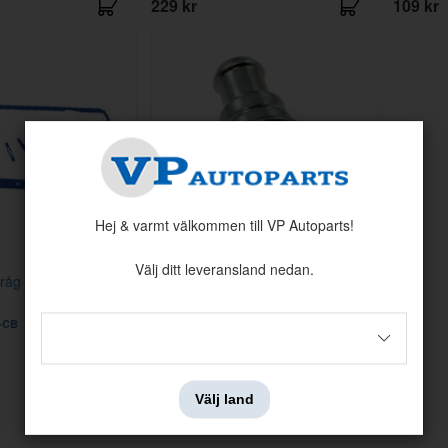
229 kr
109 kr
Hej & varmt välkommen till VP Autoparts!
Välj ditt leveransland nedan.
tråg Ford 302 1986-
PCV ventil Ford 65-73 Dia 3/4"
-CB
Artnr:
C5AE-6A666-A
129 kr
Välj land