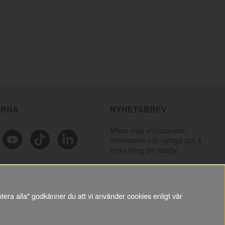
ÄRNA
NYHETSBREV
Missa inga erbjudanden,
information och nyttiga tips &
tricks kring din hobby.
PRENUMERERA
tera alla" godkänner du att vi använder cookies enligt vår