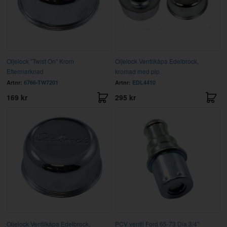
Oljelock "Twist On" Krom
Oljelock Ventilkåpa Edelbrock,
Eftermarknad
kromad med pip
Artnr:
6766-TW7201
Artnr:
EDL4410
169 kr
295 kr
Oljelock Ventilkåpa Edelbrock,
PCV ventil Ford 65-73 Dia 3/4"