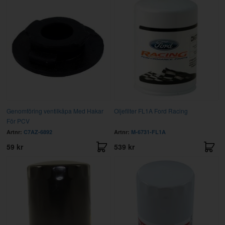
Genomföring ventilkåpa Med Hakar
Oljefilter FL1A Ford Racing
För PCV
Artnr:
C7AZ-6892
Artnr:
M-6731-FL1A
59 kr
539 kr