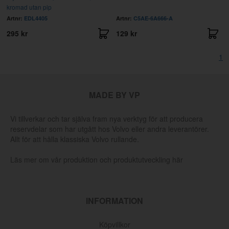
kromad utan pip
Artnr:
EDL4405
Artnr:
C5AE-6A666-A
295 kr
129 kr
1
MADE BY VP
Vi tillverkar och tar själva fram nya verktyg för att producera
reservdelar som har utgått hos Volvo eller andra leverantörer.
Allt för att hålla klassiska Volvo rullande.
Läs mer om vår produktion och produktutveckling här
INFORMATION
Köpvillkor