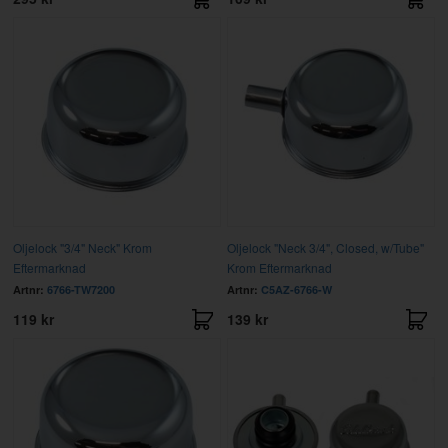
Oljelock "3/4" Neck" Krom
Oljelock "Neck 3/4", Closed, w/Tube"
Eftermarknad
Krom Eftermarknad
Artnr:
6766-TW7200
Artnr:
C5AZ-6766-W
119 kr
139 kr