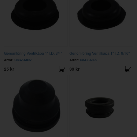
Genomföring Ventilkåpa 1" I.D. 3/4"
Genomföring Ventilkåpa 1" I.D. 9/16"
Artnr:
C8SZ-6892
Artnr:
C8AZ-6892
25 kr
39 kr