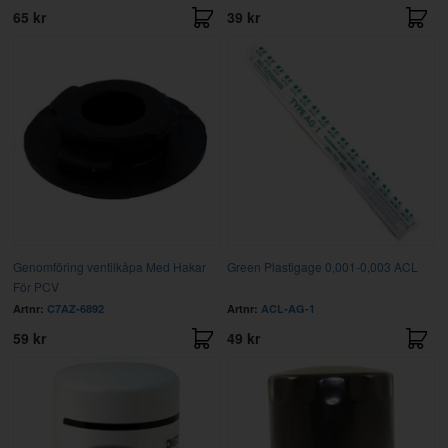
65 kr
39 kr
Genomföring ventilkåpa Med Hakar
Green Plastigage 0,001-0,003 ACL
För PCV
Artnr:
C7AZ-6892
Artnr:
ACL-AG-1
59 kr
49 kr