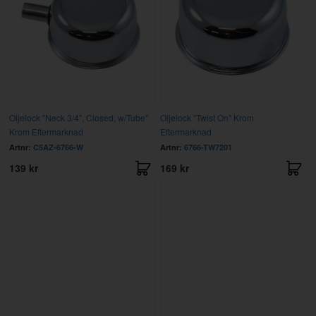
Oljelock "Neck 3/4", Closed, w/Tube"
Oljelock "Twist On" Krom
Krom Eftermarknad
Eftermarknad
Artnr:
C5AZ-6766-W
Artnr:
6766-TW7201
139 kr
169 kr