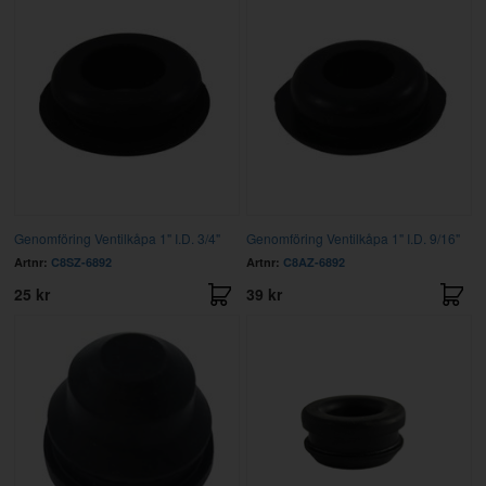
Genomföring Ventilkåpa 1" I.D. 3/4"
Genomföring Ventilkåpa 1" I.D. 9/16"
Artnr:
C8SZ-6892
Artnr:
C8AZ-6892
25 kr
39 kr