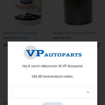
Oljefilter FL1A Ford Racing
Oljefilter Ford Napa Gold (SVART)
Artnr:
M-6731-FL1A
Artnr:
NA1515
539 kr
229 kr
Hej & varmt välkommen till VP Autoparts!
Välj ditt leveransland nedan.
Oljefilter Ford V8/L6 eftermarknad
Oljefilter Motorcraft (Mustang 64-78)