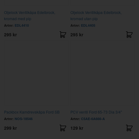
Oljelock Ventilkåpa Edelbrock,
Oljelock Ventilkåpa Edelbrock,
kromad med pip
kromad utan pip
Artnr:
EDL4410
Artnr:
EDL4405
295 kr
295 kr
Packbox Kamdrevskåpa Ford SB
PCV ventil Ford 65-73 Dia 3/4"
Artnr:
NOS-18546
Artnr:
C5AE-6A666-A
299 kr
129 kr