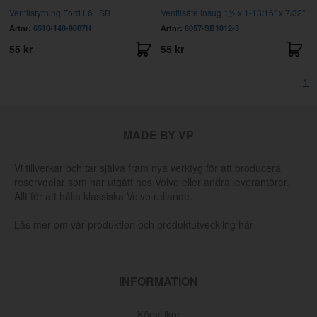
Ventilstyrning Ford L6 , SB
Ventilsäte Insug 1½ x 1-13/16" x 7/32"
Artnr:
6510-140-9607H
Artnr:
6057-SB1812-3
55 kr
55 kr
1
MADE BY VP
Vi tillverkar och tar själva fram nya verktyg för att producera
reservdelar som har utgått hos Volvo eller andra leverantörer.
Allt för att hålla klassiska Volvo rullande.
Läs mer om vår produktion och produktutveckling här
INFORMATION
Köpvillkor