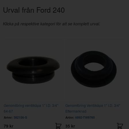
Urval från Ford 240
Klicka på respektive kategori för att se komplett urval.
Genomföring ventilkåpa 1" I.D. 3/4"
Genomföring Ventilkåpa 1" I.D. 3/4"
64-67
Eftermarknad
Artnr:
382156-S
Artnr:
6892-TW9760
79 kr
35 kr