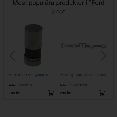
Mest populära produkter i "Ford
240"
ord
Ventillyftare Ford Hydraulisk
Packning Topplock/Grenrör Ford
Vent
L6
Artnr:
6500-VL35
Artnr:
FEL-MS97891
Artn
149 kr
295 kr
149