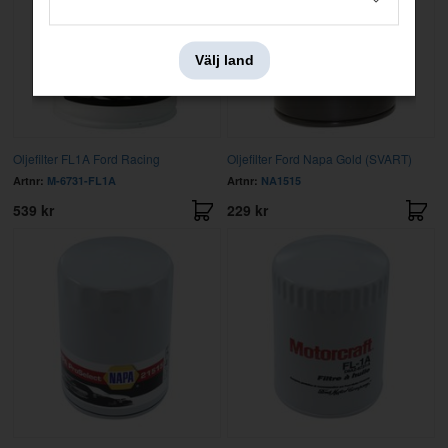
Välj land
Oljefilter FL1A Ford Racing
Oljefilter Ford Napa Gold (SVART)
Artnr:
M-6731-FL1A
Artnr:
NA1515
539 kr
229 kr