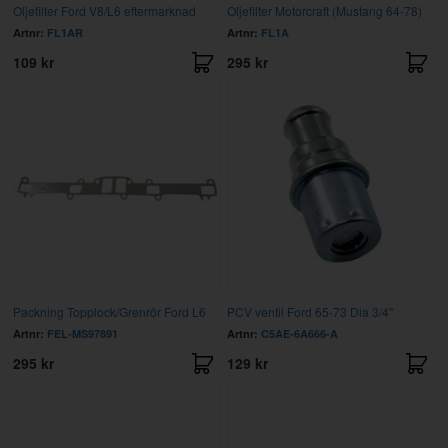
Oljefilter Ford V8/L6 eftermarknad
Oljefilter Motorcraft (Mustang 64-78)
Artnr:
FL1AR
Artnr:
FL1A
109 kr
295 kr
Packning Topplock/Grenrör Ford L6
PCV ventil Ford 65-73 Dia 3/4"
Artnr:
FEL-MS97891
Artnr:
C5AE-6A666-A
295 kr
129 kr