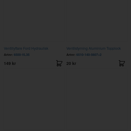
Ventillyftare Ford Hydraulisk
Ventilstyrning Aluminium Topplock
Artnr:
6500-VL35
Artnr:
6510-140-5607+2
149 kr
20 kr