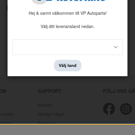
JAG HAR GLÖMT MITT LÖSENORD
Hej & varmt välkommen till VP Autoparts!
Välj ditt leveransland nedan.
Välj land
ION
SUPPORT
FÖLJ OSS G
Kontakt
ormation
Vanliga frågor
mation
Personal
lamationer
Mektips