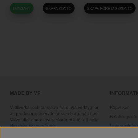
LOGGA IN
SKAPA KONTO
SKAPA FÖRETAGSKONTO
MADE BY VP
INFORMAT
Vi tillverkar och tar själva fram nya verktyg för
Köpvillkor
att producera reservdelar som har utgått hos
Betalningsinf
Volvo eller andra leverantörer. Allt för att hålla
klassiska Volvo rullande.
Leveransinfor
Returer & rek