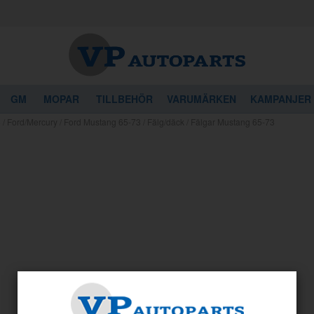
GM
MOPAR
TILLBEHÖR
VARUMÄRKEN
KAMPANJER
3
/
Ford/Mercury / Ford Mustang 65-73 / Fälg/däck / Fälgar Mustang 65-73