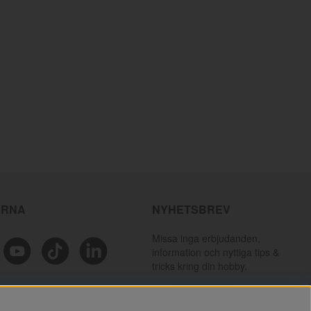
ÄRNA
NYHETSBREV
Missa inga erbjudanden,
information och nyttiga tips &
tricks kring din hobby.
PRENUMERERA