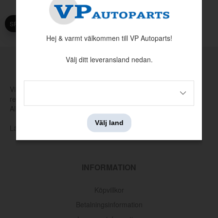
SPARA
Hej & varmt välkommen till VP Autoparts!
Välj ditt leveransland nedan.
MADE BY VP
Vi tillverkar och tar själva fram nya verktyg för att producera
reservdelar som har utgått hos Volvo eller andra leverantörer.
Allt för att hålla klassiska Volvo rullande.
Välj land
Läs mer om vår produktion och produktutveckling här
INFORMATION
Köpvillkor
Betalningsinformation