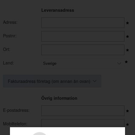
Leveransadress
Adress:
Postnr:
Ort:
Land:
Fakturaadress företag (om annan än ovan)
Övrig information
E-postadress:
Mobiltelefon: