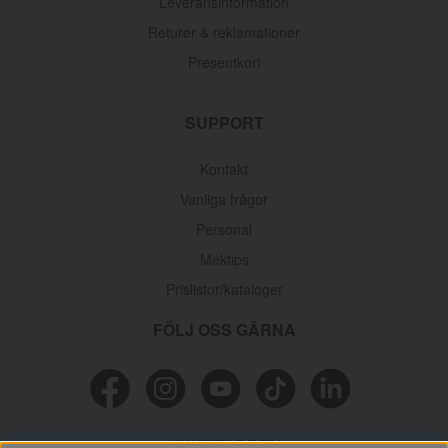
Leveransinformation
Returer & reklamationer
Presentkort
SUPPORT
Kontakt
Vanliga frågor
Personal
Mektips
Prislistor/kataloger
FÖLJ OSS GÄRNA
NYHETSBREV