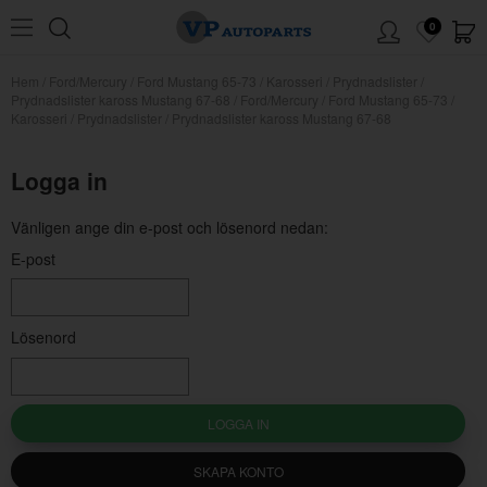
0
Hem
/
Ford/Mercury
/
Ford Mustang 65-73
/
Karosseri
/
Prydnadslister
/
Prydnadslister kaross Mustang 67-68
/
Ford/Mercury / Ford Mustang 65-73 /
Karosseri / Prydnadslister / Prydnadslister kaross Mustang 67-68
Logga in
Vänligen ange din e-post och lösenord nedan:
E-post
Lösenord
LOGGA IN
SKAPA KONTO