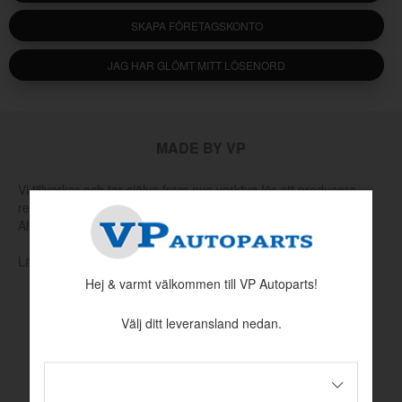
SKAPA FÖRETAGSKONTO
JAG HAR GLÖMT MITT LÖSENORD
MADE BY VP
Vi tillverkar och tar själva fram nya verktyg för att producera
reservdelar som har utgått hos Volvo eller andra leverantörer.
Allt för att hålla klassiska Volvo rullande.
Läs mer om vår produktion och produktutveckling här
Hej & varmt välkommen till VP Autoparts!
Välj ditt leveransland nedan.
INFORMATION
Köpvillkor
Betalningsinformation