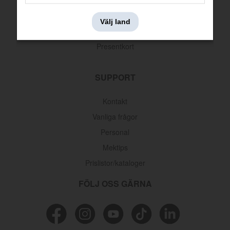
Leveransinformation
Välj land
Returer & reklamationer
Presentkort
SUPPORT
Kontakt
Vanliga frågor
Personal
Mektips
Prislistor/kataloger
FÖLJ OSS GÄRNA