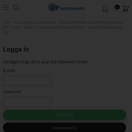
0
Hem
/
Volvo
/
Amazon
/
Karosseri
/
Rutor/gummilister
/
Gummilist/packningar
220
/
Volvo / Amazon / Karosseri / Rutor/gummilister / Gummilist/packningar
220
Logga in
Vänligen ange din e-post och lösenord nedan:
E-post
Lösenord
LOGGA IN
SKAPA KONTO