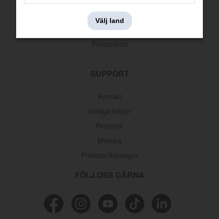
Leveransinformation
Välj land
Returer & reklamationer
Presentkort
SUPPORT
Kontakt
Vanliga frågor
Personal
Mektips
Prislistor/kataloger
FÖLJ OSS GÄRNA