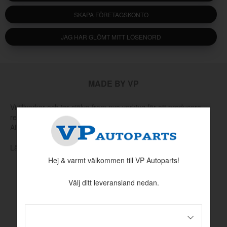
SKAPA FÖRETAGSKONTO
JAG HAR GLÖMT MITT LÖSENORD
MADE BY VP
Vi tillverkar och tar själva fram nya verktyg för att producera
reservdelar som har utgått hos Volvo eller andra leverantörer.
Allt för att hålla klassiska Volvo rullande.
Läs mer om vår produktion och produktutveckling här
Hej & varmt välkommen till VP Autoparts!
Välj ditt leveransland nedan.
INFORMATION
Köpvillkor
Betalningsinformation