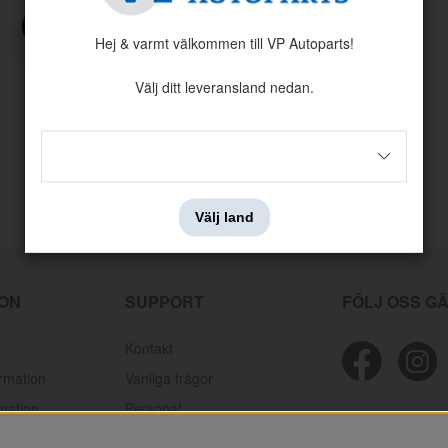
JAG HAR GLÖMT MITT LÖSENORD
Hej & varmt välkommen till VP Autoparts!
Välj ditt leveransland nedan.
Välj land
ION
SUPPORT
FÖLJ OSS G
Kontakt
ormation
Vanliga frågor
mation
Personal
lamationer
Mektips