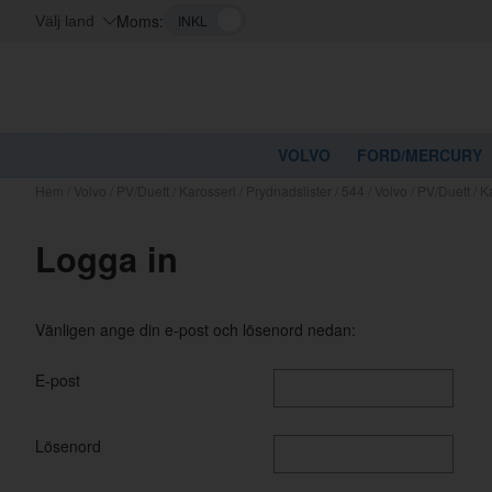
Moms:
Välj land
VOLVO
FORD/MERCURY
Hem
/
Volvo
/
PV/Duett
/
Karosseri
/
Prydnadslister
/
544
/
Volvo / PV/Duett / K
Logga in
Vänligen ange din e-post och lösenord nedan:
E-post
Lösenord