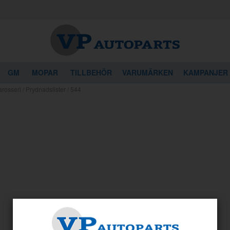
GM
MOPAR
TILLBEHÖR
VARUMÄRKEN
KAMPANJER
arosseri / Prydnadslister / 544