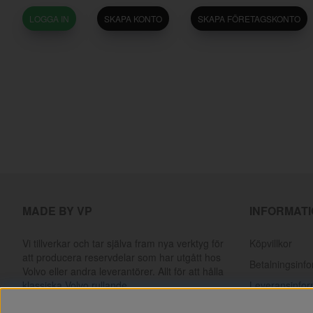
LOGGA IN
SKAPA KONTO
SKAPA FÖRETAGSKONTO
MADE BY VP
INFORMAT
Vi tillverkar och tar själva fram nya verktyg för
Köpvillkor
att producera reservdelar som har utgått hos
Betalningsinf
Volvo eller andra leverantörer. Allt för att hålla
klassiska Volvo rullande.
Leveransinfor
Returer & rek