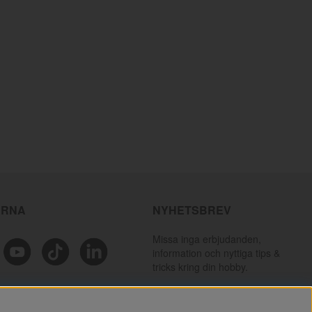
ÄRNA
NYHETSBREV
Missa inga erbjudanden,
information och nyttiga tips &
tricks kring din hobby.
PRENUMERERA