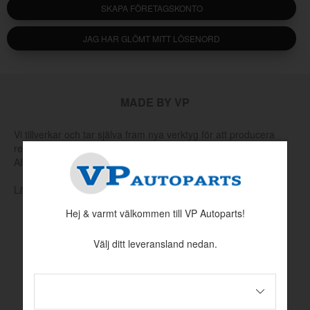
SKAPA FÖRETAGSKONTO
JAG HAR GLÖMT MITT LÖSENORD
MADE BY VP
Vi tillverkar och tar själva fram nya verktyg för att producera
reservdelar som har utgått hos Volvo eller andra leverantörer.
Allt för att hålla klassiska Volvo rullande.
Läs mer om vår produktion och produktutveckling här
Hej & varmt välkommen till VP Autoparts!
Välj ditt leveransland nedan.
INFORMATION
Köpvillkor
Betalningsinformation