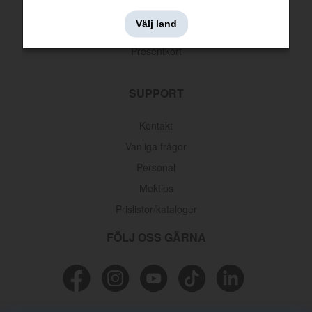
Leveransinformation
Välj land
Returer & reklamationer
Presentkort
SUPPORT
Kontakt
Vanliga frågor
Personal
Mektips
Prislistor/kataloger
FÖLJ OSS GÄRNA