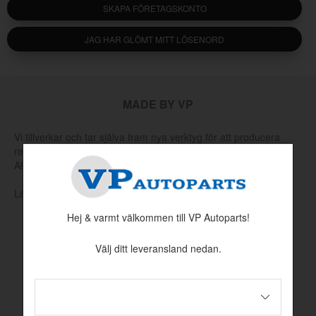
SKAPA FÖRETAGSKONTO
JAG HAR GLÖMT MITT LÖSENORD
MADE BY VP
Vi tillverkar och tar själva fram nya verktyg för att producera
reservdelar som har utgått hos Volvo eller andra leverantörer.
Allt för att hålla klassiska Volvo rullande.
Läs mer om vår produktion och produktutveckling här
Hej & varmt välkommen till VP Autoparts!
Välj ditt leveransland nedan.
INFORMATION
Köpvillkor
Betalningsinformation