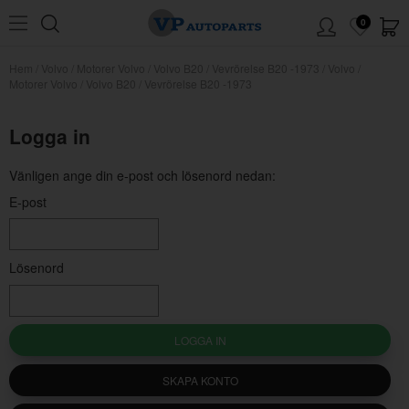
0
Hem
/
Volvo
/
Motorer Volvo
/
Volvo B20
/
Vevrörelse B20 -1973
/
Volvo /
Motorer Volvo / Volvo B20 / Vevrörelse B20 -1973
Logga in
Vänligen ange din e-post och lösenord nedan:
E-post
Lösenord
LOGGA IN
SKAPA KONTO