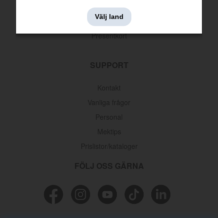
Leveransinformation
Välj land
Returer & reklamationer
Presentkort
SUPPORT
Kontakt
Vanliga frågor
Personal
Mektips
Prislistor/kataloger
FÖLJ OSS GÄRNA