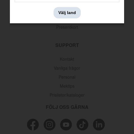
Leveransinformation
Välj land
Returer & reklamationer
Presentkort
SUPPORT
Kontakt
Vanliga frågor
Personal
Mektips
Prislistor/kataloger
FÖLJ OSS GÄRNA