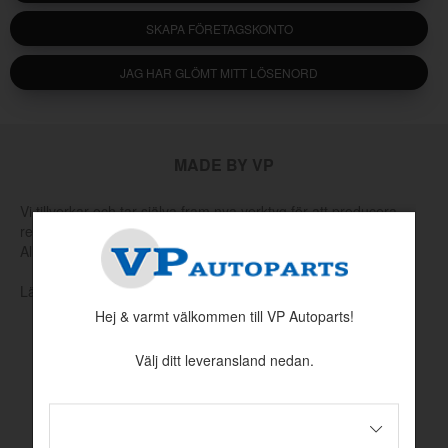
SKAPA FÖRETAGSKONTO
JAG HAR GLÖMT MITT LÖSENORD
MADE BY VP
Vi tillverkar och tar själva fram nya verktyg för att producera
reservdelar som har utgått hos Volvo eller andra leverantörer.
Allt för att hålla klassiska Volvo rullande.
Läs mer om vår produktion och produktutveckling här
Hej & varmt välkommen till VP Autoparts!
Välj ditt leveransland nedan.
INFORMATION
Köpvillkor
Betalningsinformation