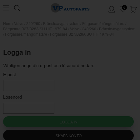
0
Hem
/
Volvo
/
240/260
/
Bränsle/avgassystem
/
Förgasare/mängdmätare
/
Förgasare B27/B28A SU HIF 1979-84
/
Volvo / 240/260 / Bränsle/avgassystem
/ Förgasare/mängdmätare / Förgasare B27/B28A SU HIF 1979-84
Logga in
Vänligen ange din e-post och lösenord nedan:
E-post
Lösenord
LOGGA IN
SKAPA KONTO