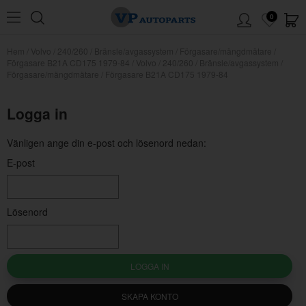
0
Hem
/
Volvo
/
240/260
/
Bränsle/avgassystem
/
Förgasare/mängdmätare
/
Förgasare B21A CD175 1979-84
/
Volvo / 240/260 / Bränsle/avgassystem /
Förgasare/mängdmätare / Förgasare B21A CD175 1979-84
Logga in
Vänligen ange din e-post och lösenord nedan:
E-post
Lösenord
LOGGA IN
SKAPA KONTO