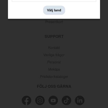
Leveransinformation
Välj land
Returer & reklamationer
Presentkort
SUPPORT
Kontakt
Vanliga frågor
Personal
Mektips
Prislistor/kataloger
FÖLJ OSS GÄRNA