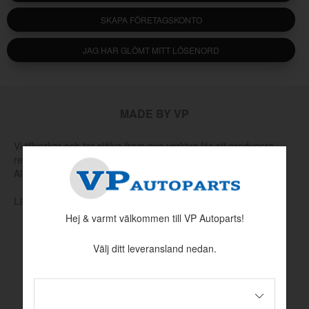
SKAPA FÖRETAGSKONTO
JAG HAR GLÖMT MITT LÖSENORD
MADE BY VP
Vi tillverkar och tar själva fram nya verktyg för att producera
reservdelar som har utgått hos Volvo eller andra leverantörer.
Allt för att hålla klassiska Volvo rullande.
Läs mer om vår produktion och produktutveckling här
Hej & varmt välkommen till VP Autoparts!
Välj ditt leveransland nedan.
INFORMATION
Köpvillkor
Betalningsinformation