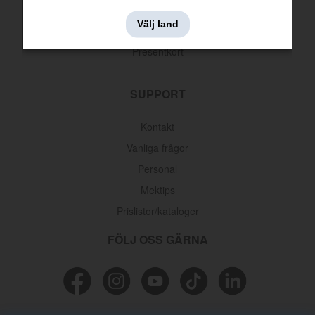
Leveransinformation
Välj land
Returer & reklamationer
Presentkort
SUPPORT
Kontakt
Vanliga frågor
Personal
Mektips
Prislistor/kataloger
FÖLJ OSS GÄRNA