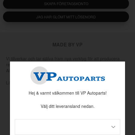
SKAPA FÖRETAGSKONTO
JAG HAR GLÖMT MITT LÖSENORD
MADE BY VP
Vi tillverkar och tar själva fram nya verktyg för att producera
reservdelar som har utgått hos Volvo eller andra leverantörer.
Allt för att hålla klassiska Volvo rullande.
Läs mer om vår produktion och produktutveckling här
Hej & varmt välkommen till VP Autoparts!
Välj ditt leveransland nedan.
INFORMATION
Köpvillkor
Betalningsinformation