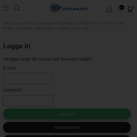
0
Hem
/
Volvo
/
P1800
/
Karosseri
/
Stötfångare
/
1800ES 1973 USA
/
Volvo /
P1800 / Karosseri / Stötfångare / 1800ES 1973 USA
Logga in
Vänligen ange din e-post och lösenord nedan:
E-post
Lösenord
LOGGA IN
SKAPA KONTO