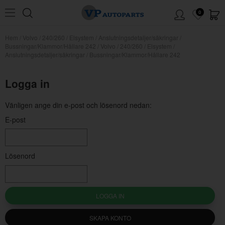
0
Hem
/
Volvo
/
240/260
/
Elsystem
/
Anslutningsdetaljer/säkringar
/
Bussningar/Klammor/Hållare 242
/
Volvo / 240/260 / Elsystem /
Anslutningsdetaljer/säkringar / Bussningar/Klammor/Hållare 242
Logga in
Vänligen ange din e-post och lösenord nedan:
E-post
Lösenord
LOGGA IN
SKAPA KONTO