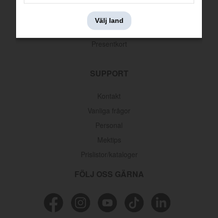
Leveransinformation
Välj land
Returer & reklamationer
Presentkort
SUPPORT
Kontakt
Vanliga frågor
Personal
Mektips
Prislistor/kataloger
FÖLJ OSS GÄRNA