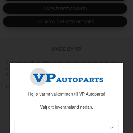
SKAPA FÖRETAGSKONTO
JAG HAR GLÖMT MITT LÖSENORD
MADE BY VP
Vi tillverkar och tar själva fram nya verktyg för att producera
reservdelar som har utgått hos Volvo eller andra leverantörer.
Allt för att hålla klassiska Volvo rullande.
Läs mer om vår produktion och produktutveckling här
Hej & varmt välkommen till VP Autoparts!
Välj ditt leveransland nedan.
INFORMATION
Köpvillkor
Betalningsinformation