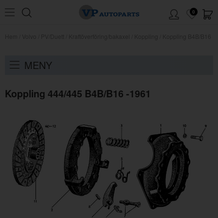
0
Hem
/
Volvo
/
PV/Duett
/
Kraftöverföring/bakaxel
/
Koppling
/
Koppling B4B/B16
MENY
Koppling 444/445 B4B/B16 -1961