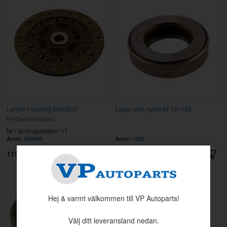
Lamell Koppling B4B/B16
Lager utan hylsa till 181428
PV/Duett/Amazon
Nr i sprängskissen: 11
Artnr:
659699
Artnr:
1505
1150 kr
895 kr
Hej & varmt välkommen till VP Autoparts!
Välj ditt leveransland nedan.