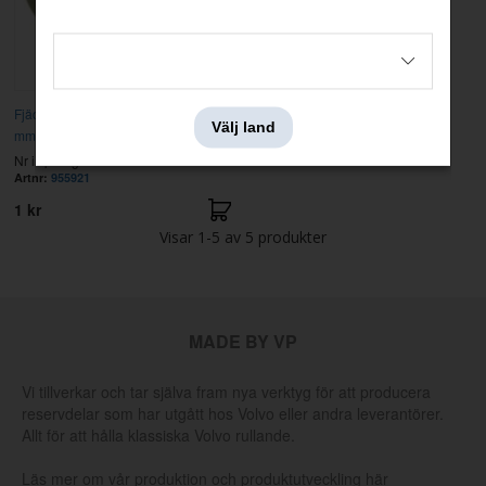
Fjäderbricka M8 & 5/16" 8,2x14,2x2
Välj land
mm
Nr i sprängskissen: 10
Artnr:
955921
1 kr
Visar
1-5
av
5
produkter
MADE BY VP
Vi tillverkar och tar själva fram nya verktyg för att producera
reservdelar som har utgått hos Volvo eller andra leverantörer.
Allt för att hålla klassiska Volvo rullande.
Läs mer om vår produktion och produktutveckling här