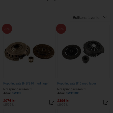
Butikens favoriter
20
20
Kopplingsats B4B/B16 med lager
Kopplingsats B16 med lager
Nr i sprängskissen: 1
Nr i sprängskissen: 1
Artnr:
651961
Artnr:
651961OE
2076 kr
2396 kr
(2595 kr)
(2995 kr)