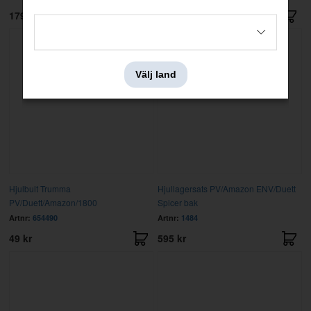
179 kr
1 kr
Välj land
Hjulbult Trumma
Hjullagersats PV/Amazon ENV/Duett
PV/Duett/Amazon/1800
Spicer bak
Artnr:
654490
Artnr:
1484
49 kr
595 kr