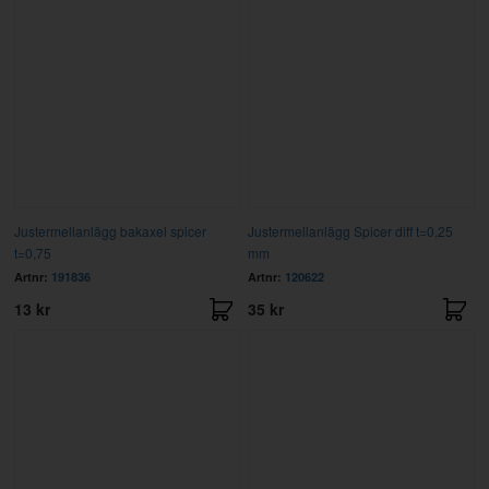
Justermellanlägg bakaxel spicer
Justermellanlägg Spicer diff t=0,25
t=0,75
mm
Artnr:
191836
Artnr:
120622
13 kr
35 kr