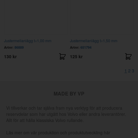
Justermellanlägg t=1,00 mm
Justermellanlägg t=1,50 mm
Artnr:
86889
Artnr:
651794
130 kr
125 kr
1
2
3
MADE BY VP
Vi tillverkar och tar själva fram nya verktyg för att producera
reservdelar som har utgått hos Volvo eller andra leverantörer.
Allt för att hålla klassiska Volvo rullande.
Läs mer om vår produktion och produktutveckling här