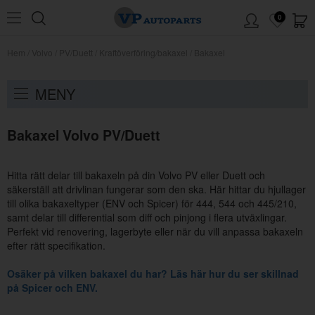
0
Hem
/
Volvo
/
PV/Duett
/
Kraftöverföring/bakaxel
/
Bakaxel
MENY
Bakaxel Volvo PV/Duett
Hitta rätt delar till bakaxeln på din Volvo PV eller Duett och
säkerställ att drivlinan fungerar som den ska. Här hittar du hjullager
till olika bakaxeltyper (ENV och Spicer) för 444, 544 och 445/210,
samt delar till differential som diff och pinjong i flera utväxlingar.
Perfekt vid renovering, lagerbyte eller när du vill anpassa bakaxeln
efter rätt specifikation.
Osäker på vilken bakaxel du har? Läs här hur du ser skillnad
på Spicer och ENV.