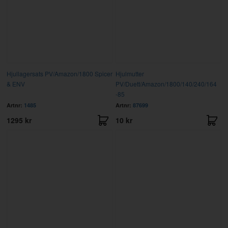
Hjullagersats PV/Amazon/1800 Spicer
Hjulmutter
& ENV
PV/Duett/Amazon/1800/140/240/164
-85
Artnr:
1485
Artnr:
87699
1295 kr
10 kr