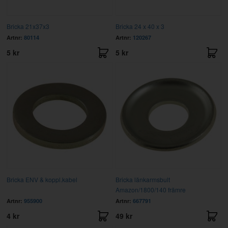
Bricka 21x37x3
Bricka 24 x 40 x 3
Artnr:
80114
Artnr:
120267
5 kr
5 kr
Bricka ENV & koppl.kabel
Bricka länkarmsbult
Amazon/1800/140 främre
Artnr:
955900
Artnr:
667791
4 kr
49 kr