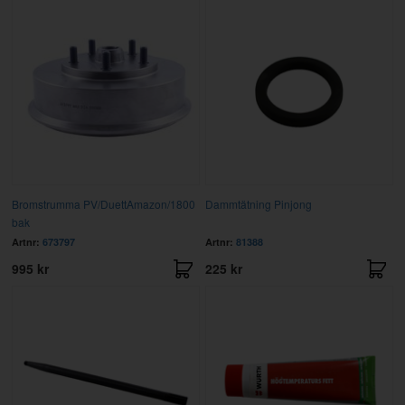
Bromstrumma PV/DuettAmazon/1800
Dammtätning Pinjong
bak
Artnr:
673797
Artnr:
81388
995 kr
225 kr