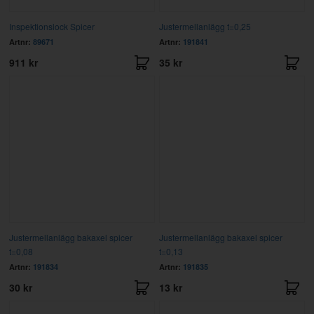
Inspektionslock Spicer
Justermellanlägg t=0,25
Artnr:
89671
Artnr:
191841
911 kr
35 kr
Justermellanlägg bakaxel spicer
Justermellanlägg bakaxel spicer
t=0,08
t=0,13
Artnr:
191834
Artnr:
191835
30 kr
13 kr