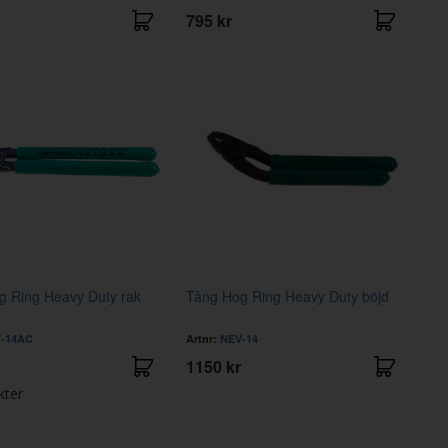
795 kr
g Ring Heavy Duty rak
Tång Hog Ring Heavy Duty böjd
-14AC
Artnr:
NEV-14
1150 kr
kter