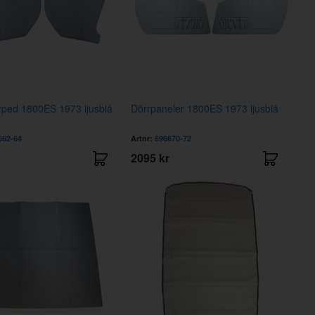
rped 1800ES 1973 ljusblå
Dörrpaneler 1800ES 1973 ljusblå
662-64
Artnr:
696670-72
2095 kr