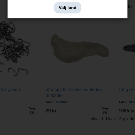
10 kr
329 kr
Välj land
55 stycken)
Strumpa för klädselmontering
Tång Ho
(000306)
Artnr:
1470040
Artnr:
NEV
29 kr
1095 kr
Visar
1-16
av
16
produ