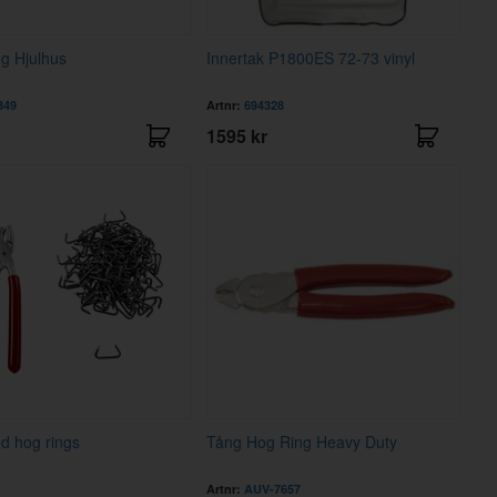
g Hjulhus
Innertak P1800ES 72-73 vinyl
349
Artnr:
694328
1595 kr
d hog rings
Tång Hog Ring Heavy Duty
Artnr:
AUV-7657