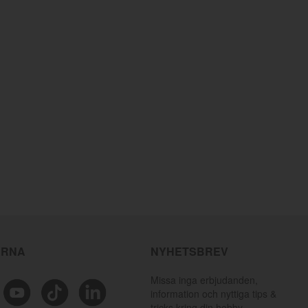
ÄRNA
NYHETSBREV
Missa inga erbjudanden,
information och nyttiga tips &
tricks kring din hobby.