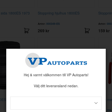
 sida 1800ES 1973
Stoppning hjulhus 1800ES
Stoppnin
Artnr:
000349-ES
Artnr:
000
269 kr
159 kr
Hej & varmt välkommen till VP Autoparts!
Välj ditt leveransland nedan.
0ES 72-73 vinyl svart
Clips Dörrpanel PV/Duett
Tång me
51-/Amazon/1800
Artnr:
95290-A
Artnr:
296