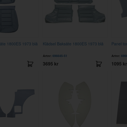
äte 1800ES 1973 blå
Klädsel Baksäte 1800ES 1973 blå
Panel to
Artnr:
696645-51
Artnr:
696
3695 kr
1095 kr