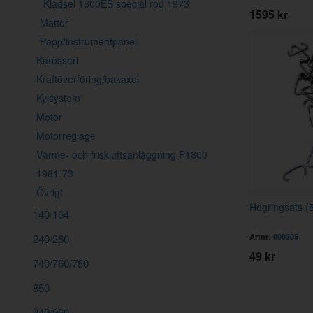
Klädsel 1800ES special röd 1973
1595 kr
Mattor
Papp/instrumentpanel
Karosseri
Kraftöverföring/bakaxel
Kylsystem
Motor
Motorreglage
Värme- och friskluftsanläggning P1800
1961-73
Övrigt
Hogringsats (
140/164
Artnr:
000305
240/260
49 kr
740/760/780
850
940/960