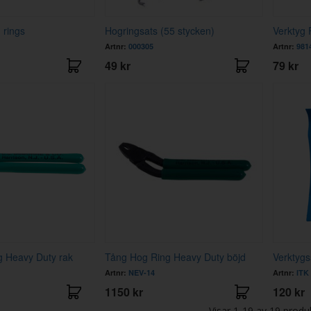
 rings
Hogringsats (55 stycken)
Verktyg 
Artnr:
000305
Artnr:
981
49 kr
79 kr
 Heavy Duty rak
Tång Hog Ring Heavy Duty böjd
Verktygs
Artnr:
NEV-14
Artnr:
ITK
1150 kr
120 kr
Visar
1-19
av
19
produ