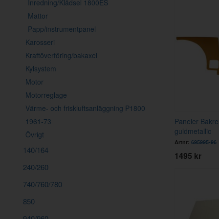
Inredning/Klädsel 1800ES
Mattor
Papp/instrumentpanel
Karosseri
Kraftöverföring/bakaxel
Kylsystem
Motor
Motorreglage
Värme- och friskluftsanläggning P1800
1961-73
Paneler Bakre
guldmetallic
Övrigt
Artnr:
695995-96
140/164
1495 kr
240/260
740/760/780
850
940/960