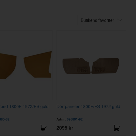
Butikens favoriter
orped 1800E 1972/ES guld
Dörrpaneler 1800E/ES 1972 guld
880-82
Artnr:
695891-92
2095 kr