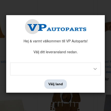
Hej & varmt välkommen till VP Autoparts!
Välj ditt leveransland nedan.
 sida 1800E 1972
Paneler C/D-stolpe 1800E 1972
Klädsel 
guldmetallic
guldmeta
Artnr:
695876-78
Artnr:
694
795 kr
395 kr
Välj land