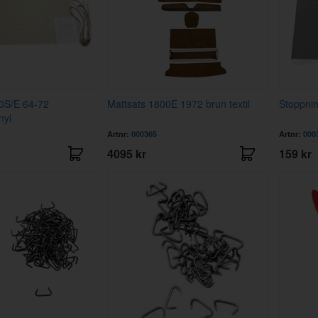
0S/E 64-72
Mattsats 1800E 1972 brun textil
Stoppnin
nyl
Artnr:
000365
Artnr:
000
4095 kr
159 kr