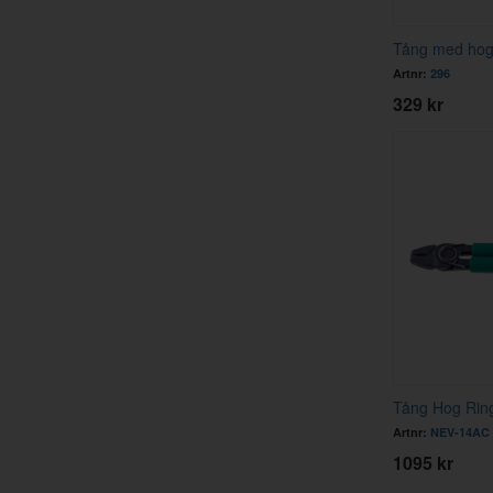
Tång med hog
Artnr:
296
329 kr
Tång Hog Ring
Artnr:
NEV-14AC
1095 kr