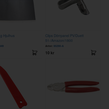
g Hjulhus
Clips Dörrpanel PV/Duett
51-/Amazon/1800
349
Artnr:
95290-A
10 kr