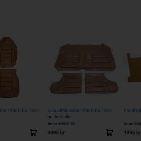
säte 1800E/ES 1972
Klädsel Baksäte 1800E/ES 1972
Panel t
guldmetallic
Artnr:
695867-69
Artnr:
695
3695 kr
1095 kr