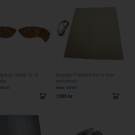
Hjulhus 1800E 70-72
Innertak P1800S/E 64-72 vinyl
llic
perforerad
249-50
Artnr:
692407
1395 kr