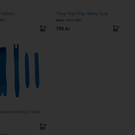
Falsben
Tång Hog Ring Heavy Duty
4071
Artnr:
AUV-7657
795 kr
sats inredning 4 delar
kter