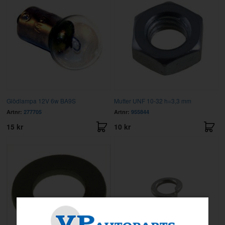
Glödlampa 12V 6w BA9S
Mutter UNF 10-32 h=3,3 mm
Artnr:
277705
Artnr:
955844
15 kr
10 kr