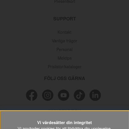
Presentkort
SUPPORT
Kontakt
Vanliga frågor
Personal
Mektips
Prislistor/kataloger
FÖLJ OSS GÄRNA
NYHETSBREV
Vi värdesätter din integritet
Missa inga erbjudanden, information och nyttiga tips & tricks
Vi använder cookies för att förbättra din upplevelse,