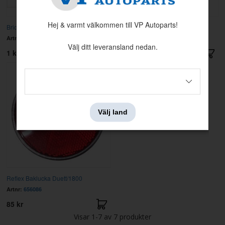
Hej & varmt välkommen till VP Autoparts!
Bricka 5,3x10x1
Fjäderbricka M5 5,1x8,7x1,2 mm
Artnr:
940090
Artnr:
955918
Välj ditt leveransland nedan.
1 kr
1 kr
Välj land
Reflex Baklucka Duett/1800
Artnr:
656086
85 kr
Visar
1-7
av
7
produkter