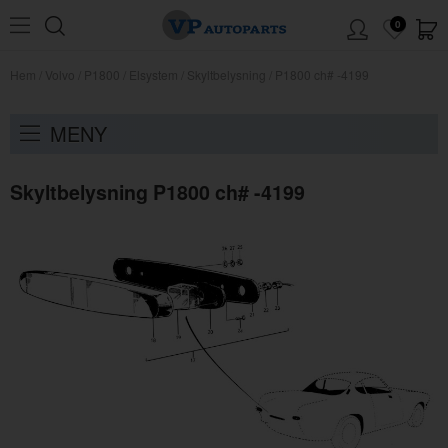
0
Hem
/
Volvo
/
P1800
/
Elsystem
/
Skyltbelysning
/
P1800 ch# -4199
MENY
Skyltbelysning P1800 ch# -4199