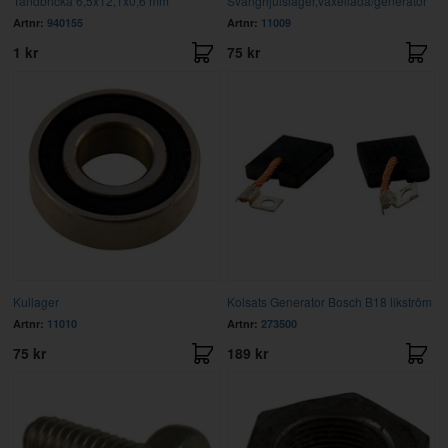
Tandbricka 6,5x12,1x0,6 mm
Svänghjulslager,växellåda/generator
Artnr:
940155
Artnr:
11009
1 kr
75 kr
Kullager
Kolsats Generator Bosch B18 likström
Artnr:
11010
Artnr:
273500
75 kr
189 kr