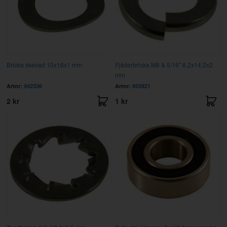
Bricka skevad 10x18x1 mm
Fjäderbricka M8 & 5/16" 8,2x14,2x2
mm
Artnr:
942336
Artnr:
955921
2 kr
1 kr