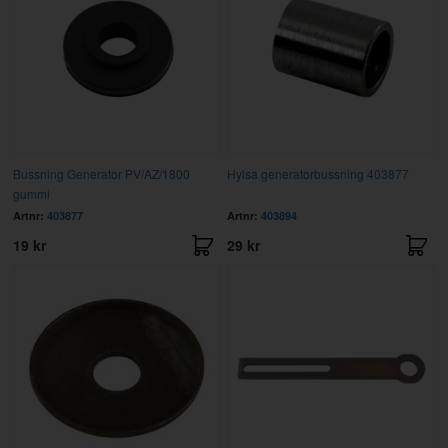
Bussning Generator PV/AZ/1800
Hylsa generatorbussning 403877
gummi
Artnr:
403877
Artnr:
403894
19 kr
29 kr