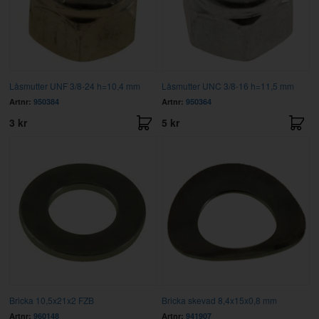
Låsmutter UNF 3/8-24 h=10,4 mm
Låsmutter UNC 3/8-16 h=11,5 mm
Artnr:
950384
Artnr:
950364
3 kr
5 kr
Bricka 10,5x21x2 FZB
Bricka skevad 8,4x15x0,8 mm
Artnr:
960148
Artnr:
941907