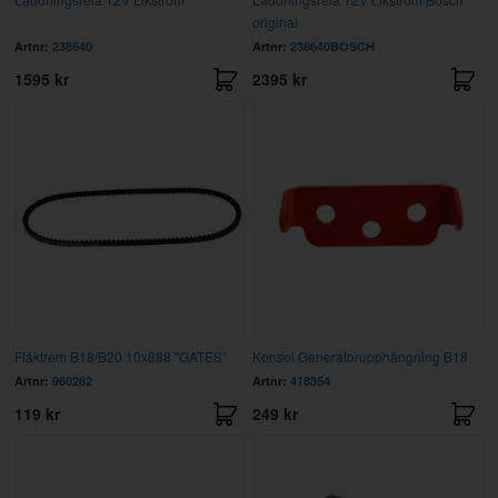
original
Artnr:
238640
Artnr:
238640BOSCH
1595 kr
2395 kr
Fläktrem B18/B20 10x888 "GATES"
Konsol Generatorupphängning B18
Artnr:
960282
Artnr:
418354
119 kr
249 kr