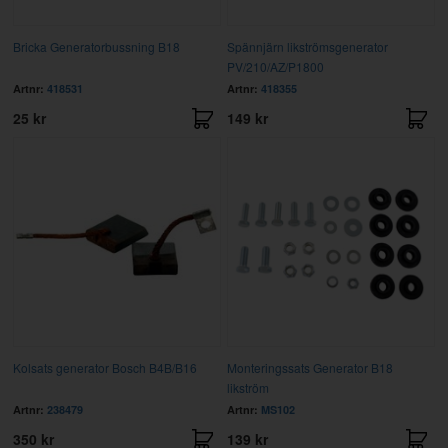
Bricka Generatorbussning B18
Spännjärn likströmsgenerator
PV/210/AZ/P1800
Artnr:
418531
Artnr:
418355
25 kr
149 kr
Kolsats generator Bosch B4B/B16
Monteringssats Generator B18
likström
Artnr:
238479
Artnr:
MS102
350 kr
139 kr