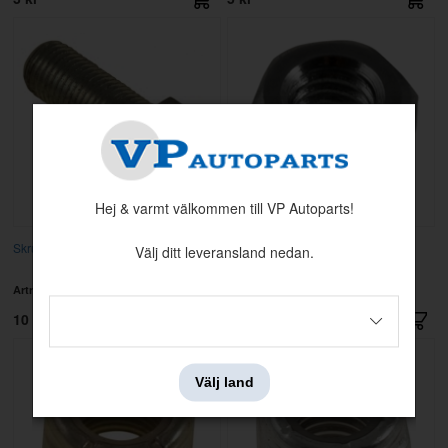
Hej & varmt välkommen till VP Autoparts!
Skruv UNF 3/8-24x1" (25 mm)
Mutter UNC 5/16-18 h=6,5 mm
Välj ditt leveransland nedan.
grenrör mm
Artnr:
955675
Artnr:
955826
10 kr
3 kr
Välj land