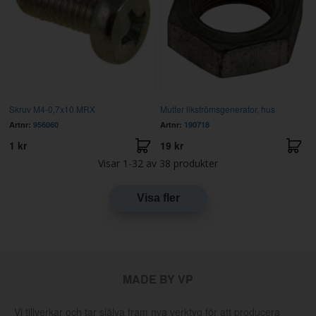
Skruv M4-0,7x10 MRX
Mutter likströmsgenerator, hus
Artnr:
956060
Artnr:
190718
1 kr
19 kr
Visar
1-32
av
38
produkter
Visa fler
MADE BY VP
Vi tillverkar och tar själva fram nya verktyg för att producera