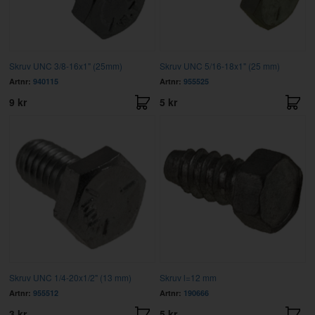
Skruv UNC 3/8-16x1" (25mm)
Skruv UNC 5/16-18x1" (25 mm)
Artnr:
940115
Artnr:
955525
9 kr
5 kr
Skruv UNC 1/4-20x1/2" (13 mm)
Skruv l=12 mm
Artnr:
955512
Artnr:
190666
3 kr
5 kr