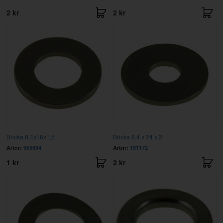
2 kr
2 kr
Bricka 8,4x16x1,5
Bricka 8,4 x 24 x 2
Artnr:
955894
Artnr:
191172
1 kr
2 kr