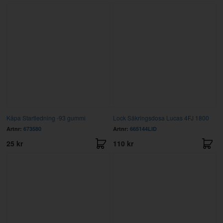
Kåpa Startledning -93 gummi
Lock Säkringsdosa Lucas 4FJ 1800
Artnr:
673580
Artnr:
665144LID
25 kr
110 kr