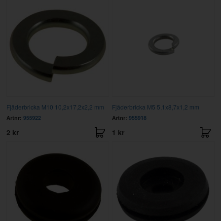
Fjäderbricka M10 10,2x17,2x2,2 mm
Fjäderbricka M5 5,1x8,7x1,2 mm
Artnr:
955922
Artnr:
955918
2 kr
1 kr