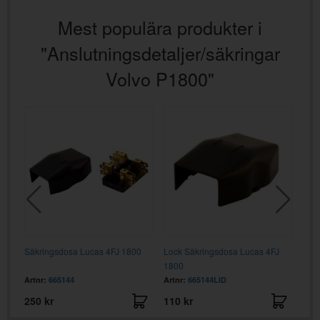
Mest populära produkter i
"Anslutningsdetaljer/säkringar
Volvo P1800"
Säkringsdosa Lucas 4FJ 1800
Lock Säkringsdosa Lucas 4FJ
Spän
1800
P18
Artnr:
665144
Artnr:
665144LID
Artn
250 kr
110 kr
595