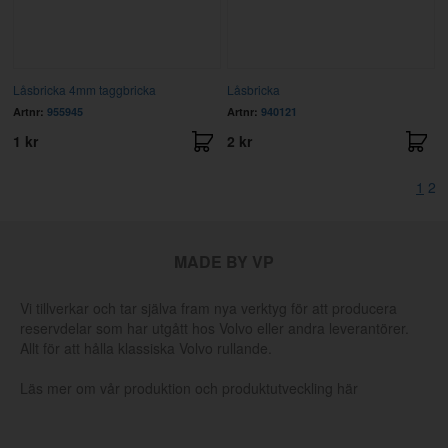
Låsbricka 4mm taggbricka
Låsbricka
Artnr:
955945
Artnr:
940121
1 kr
2 kr
1
2
MADE BY VP
Vi tillverkar och tar själva fram nya verktyg för att producera
reservdelar som har utgått hos Volvo eller andra leverantörer.
Allt för att hålla klassiska Volvo rullande.
Läs mer om vår produktion och produktutveckling här