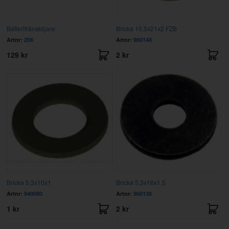
Batterifrånskiljare
Bricka 10,5x21x2 FZB
Artnr:
256
Artnr:
960148
129 kr
2 kr
Bricka 5,3x10x1
Bricka 5,3x16x1,5
Artnr:
940090
Artnr:
960138
1 kr
2 kr