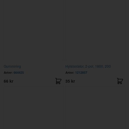
Gummiring
Hylsisolator, 2-pol, 1800, 200
Artnr:
664425
Artnr:
1212857
66 kr
35 kr