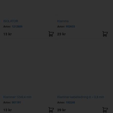
ISOLATOR
Klamma
Artnr:
1212856
Artnr:
952633
13 kr
23 kr
Klammer 12x6,4 mm
Klammer kabelledning d = 3,8 mm
Artnr:
951191
Artnr:
192248
13 kr
29 kr