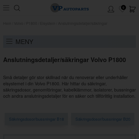
0
Hem
/
Volvo
/
P1800
/
Elsystem
/
Anslutningsdetaljer/säkringar
MENY
Anslutningsdetaljer/säkringar Volvo P1800
Små detaljer gör stor skillnad när du renoverar eller underhåller
elsystemet i din Volvo P1800. Här hittar du säkringar,
säkringsdosor, genomföringar, kabelklämmor, isolatorer, bussningar
och andra anslutningsdetaljer för en säker och tillförlitlig installation.
Säkringsdosor/bussningar B18
Säkringsdosor/bussningar B20