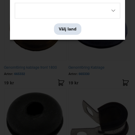
Välj land
Genomföring kablage front 1800
Genomföring Kablage
Artnr:
665332
Artnr:
665330
19 kr
19 kr