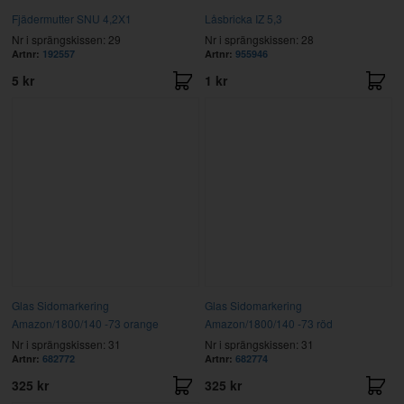
Fjädermutter SNU 4,2X1
Låsbricka IZ 5,3
Nr i sprängskissen: 29
Nr i sprängskissen: 28
Artnr:
192557
Artnr:
955946
5 kr
1 kr
Glas Sidomarkering
Glas Sidomarkering
Amazon/1800/140 -73 orange
Amazon/1800/140 -73 röd
Nr i sprängskissen: 31
Nr i sprängskissen: 31
Artnr:
682772
Artnr:
682774
325 kr
325 kr