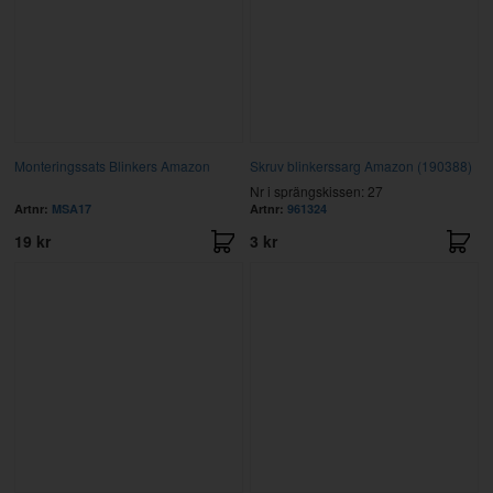
Monteringssats Blinkers Amazon
Skruv blinkerssarg Amazon (190388)
Nr i sprängskissen: 27
Artnr:
MSA17
Artnr:
961324
19 kr
3 kr