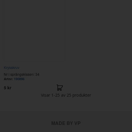
Krysskruv
Nr i sprängskissen: 34
Artnr:
190896
5 kr
Visar
1-25
av
25
produkter
MADE BY VP