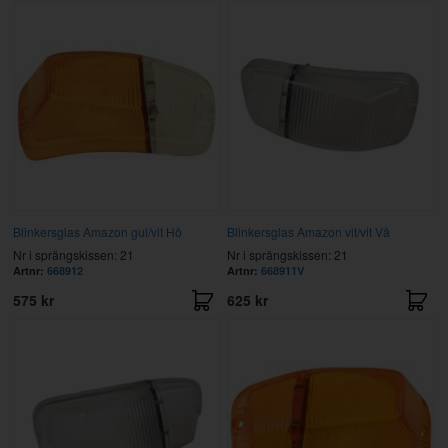
Blinkersglas Amazon gul/vit Hö
Blinkersglas Amazon vit/vit Vä
Nr i sprängskissen: 21
Nr i sprängskissen: 21
Artnr:
668912
Artnr:
668911V
575 kr
625 kr