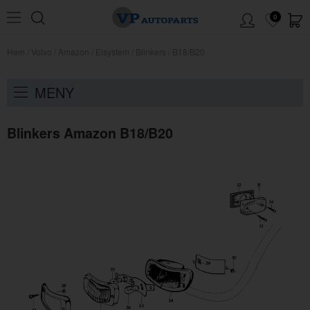
0
Hem
/
Volvo
/
Amazon
/
Elsystem
/
Blinkers
/
B18/B20
MENY
Blinkers Amazon B18/B20