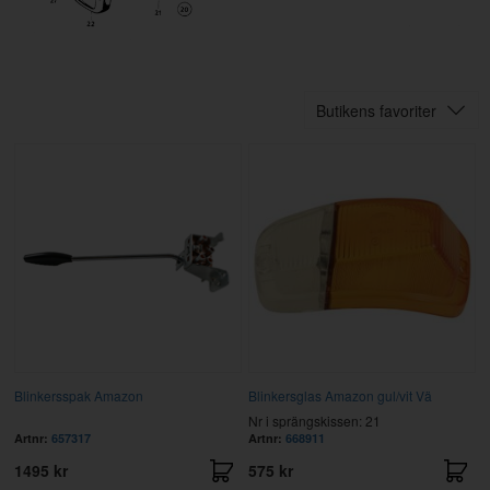
Butikens favoriter
Blinkersspak Amazon
Blinkersglas Amazon gul/vit Vä
Nr i sprängskissen: 21
Artnr:
657317
Artnr:
668911
1495 kr
575 kr