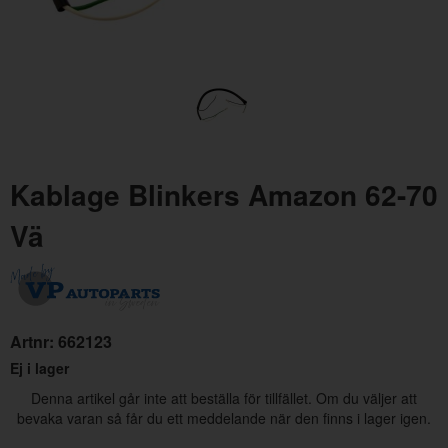
Kablage Blinkers Amazon 62-70
Monteringssats Blinkers Amazon
Mon
Vä
Artnr:
MSA17
Art
19 kr
6 k
Artnr:
662123
Ej i lager
Denna artikel går inte att beställa för tillfället. Om du väljer att
bevaka varan så får du ett meddelande när den finns i lager igen.