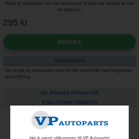
Priset är preliminärt och kan komma att ändras när artikeln är klar
för leverans.
295
kr
BEVAKA
INFORMATION
Den enda på marknaden med korrekt kabelhölje med integrerad
genomföring.
RELATERADE PRODUKTER
KVALITETSINFORMATION
Andra köpte även
Hej & varmt välkommen till VP Autoparts!