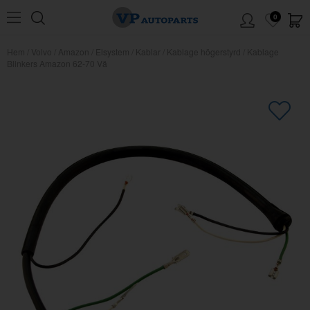
0
Hem
/
Volvo
/
Amazon
/
Elsystem
/
Kablar
/
Kablage högerstyrd
/
Kablage
Blinkers Amazon 62-70 Vä
×
Kanske någon av dessa produkter
kan intressera dig?