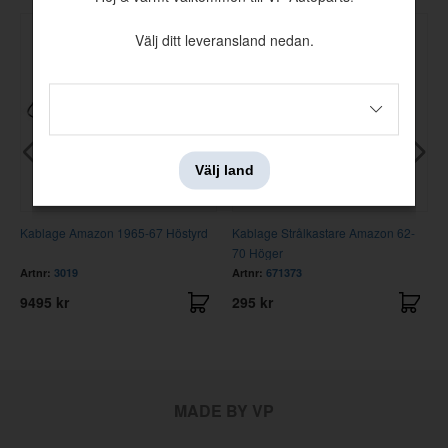
Välj ditt leveransland nedan.
Välj land
Kablage Amazon 1965-67 Höstyrd
Kablage Strålkastare Amazon 62-
70 Höger
Artnr:
3019
Artnr:
671373
9495 kr
295 kr
MADE BY VP