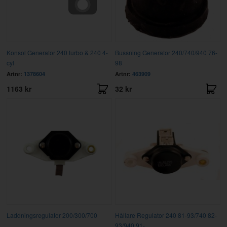
Konsol Generator 240 turbo & 240 4-
Bussning Generator 240/740/940 76-
cyl
98
Artnr:
1378604
Artnr:
463909
1163 kr
32 kr
Laddningsregulator 200/300/700
Hållare Regulator 240 81-93/740 82-
93/940 91-