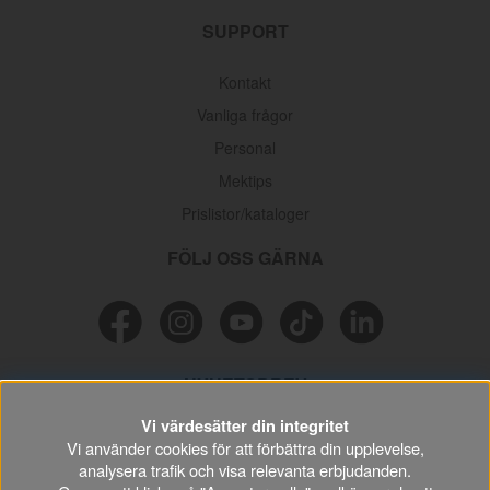
SUPPORT
Kontakt
Vanliga frågor
Personal
Mektips
Prislistor/kataloger
FÖLJ OSS GÄRNA
NYHETSBREV
Vi värdesätter din integritet
Missa inga erbjudanden, information och nyttiga tips & tricks
Vi använder cookies för att förbättra din upplevelse,
kring din hobby.
analysera trafik och visa relevanta erbjudanden.