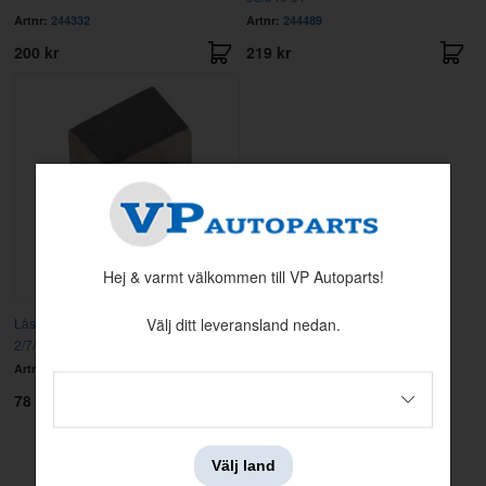
Artnr:
244332
Artnr:
244489
200 kr
219 kr
Hej & varmt välkommen till VP Autoparts!
Låsbleck generatorupphängning
Välj ditt leveransland nedan.
2/7/900
Artnr:
1346026
78 kr
Visar
1-5
av
5
produkter
Välj land