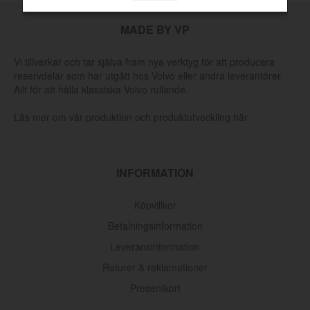
MADE BY VP
Vi tillverkar och tar själva fram nya verktyg för att producera
reservdelar som har utgått hos Volvo eller andra leverantörer.
Allt för att hålla klassiska Volvo rullande.
Läs mer om vår produktion och produktutveckling här
INFORMATION
Köpvillkor
Betalningsinformation
Leveransinformation
Returer & reklamationer
Presentkort