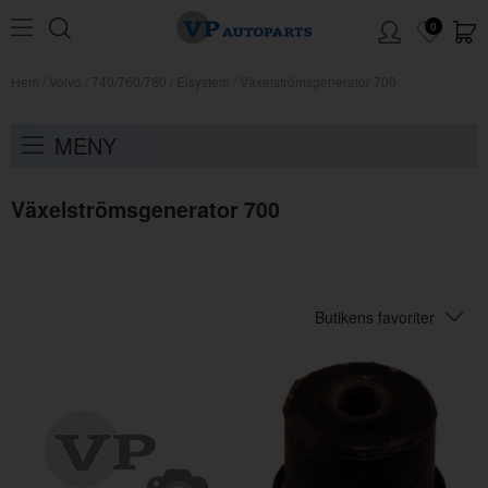
0
Hem
/
Volvo
/
740/760/780
/
Elsystem
/
Växelströmsgenerator 700
MENY
Växelströmsgenerator 700
Butikens favoriter