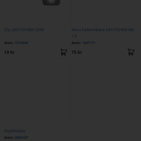
Clip 200/700/S80-2006
Skruv batterihållare 240/700/900 M6-
1,0
Artnr:
1313440
Artnr:
1247171
19 kr
75 kr
Skyddskåpa
Artnr:
3544107