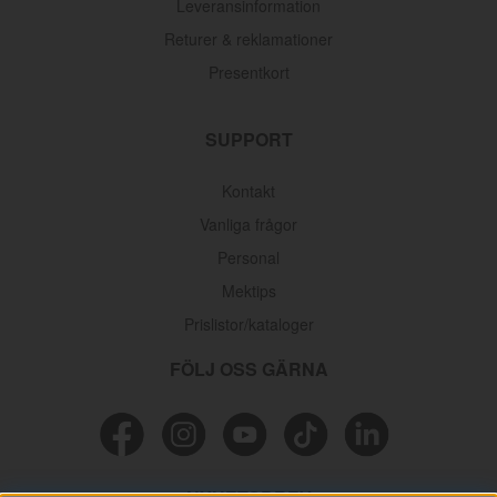
Leveransinformation
Returer & reklamationer
Presentkort
SUPPORT
Kontakt
Vanliga frågor
Personal
Mektips
Prislistor/kataloger
FÖLJ OSS GÄRNA