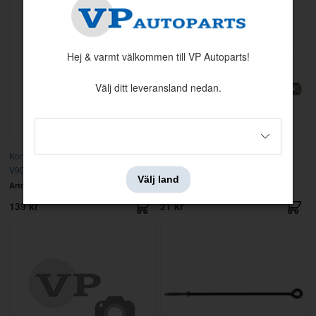
Hej & varmt välkommen till VP Autoparts!
Välj ditt leveransland nedan.
Konsol Batteri Volvo 700, 900, S90
Gummiklamma 740/940/850 mfl
V90 (-1998
Välj land
Artnr:
1316365
Artnr:
973226
139 kr
21 kr