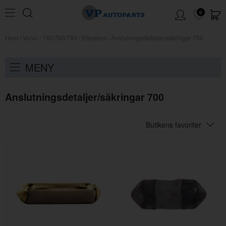
0
Hem
/
Volvo
/
740/760/780
/
Elsystem
/
Anslutningsdetaljer/säkringar 700
MENY
Anslutningsdetaljer/säkringar 700
Butikens favoriter