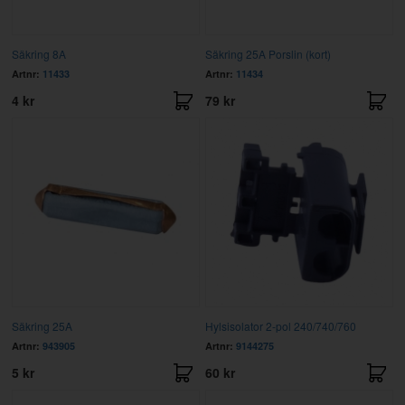
Säkring 8A
Säkring 25A Porslin (kort)
Artnr:
11433
Artnr:
11434
4 kr
79 kr
Säkring 25A
Hylsisolator 2-pol 240/740/760
Artnr:
943905
Artnr:
9144275
5 kr
60 kr