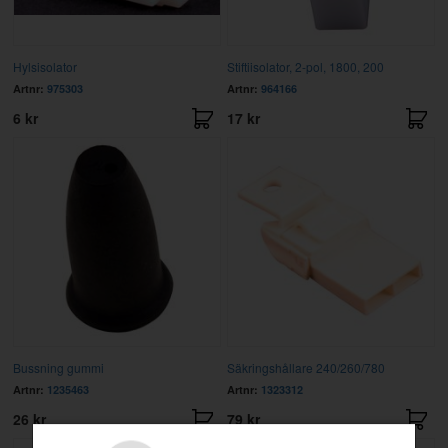
Hylsisolator
Stiftiisolator, 2-pol, 1800, 200
Artnr:
975303
Artnr:
964166
6 kr
17 kr
Bussning gummi
Säkringshållare 240/260/780
Artnr:
1235463
Artnr:
1323312
26 kr
79 kr