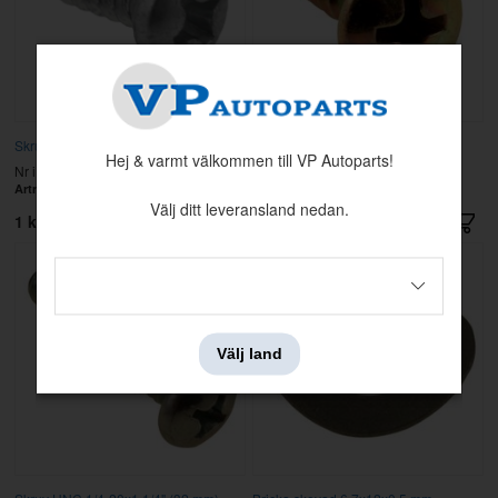
Skruv B6x13 RXS
Skruv KFXS ST4,8X16 svart
Hej & varmt välkommen till VP Autoparts!
Nr i sprängskissen: 23
Nr i sprängskissen: 27
Artnr:
955120
Artnr:
955174
Välj ditt leveransland nedan.
1 kr
5 kr
Välj land