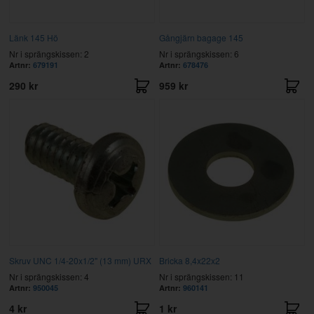
Länk 145 Hö
Gångjärn bagage 145
Nr i sprängskissen: 2
Nr i sprängskissen: 6
Artnr:
679191
Artnr:
678476
290 kr
959 kr
Skruv UNC 1/4-20x1/2" (13 mm) URX
Bricka 8,4x22x2
Nr i sprängskissen: 4
Nr i sprängskissen: 11
Artnr:
950045
Artnr:
960141
4 kr
1 kr