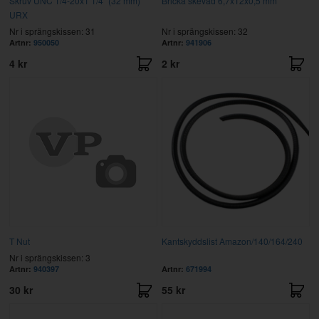
Skruv UNC 1/4-20x1 1/4" (32 mm)
Bricka skevad 6,7x12x0,5 mm
URX
Nr i sprängskissen: 31
Nr i sprängskissen: 32
Artnr:
950050
Artnr:
941906
4 kr
2 kr
T Nut
Kantskyddslist Amazon/140/164/240
Nr i sprängskissen: 3
Artnr:
940397
Artnr:
671994
30 kr
55 kr