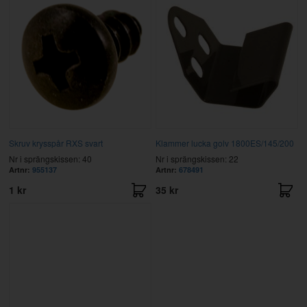
Skruv krysspår RXS svart
Klammer lucka golv 1800ES/145/200
Nr i sprängskissen: 40
Nr i sprängskissen: 22
Artnr:
955137
Artnr:
678491
1 kr
35 kr