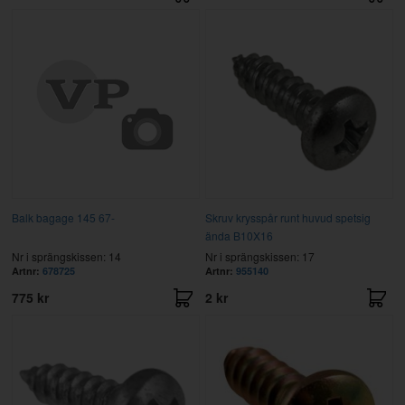
Balk bagage 145 67-
Skruv krysspår runt huvud spetsig
ända B10X16
Nr i sprängskissen: 14
Nr i sprängskissen: 17
Artnr:
678725
Artnr:
955140
775 kr
2 kr