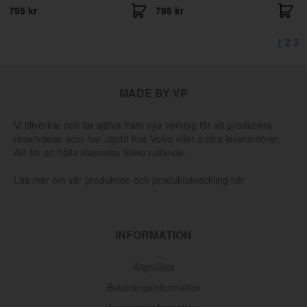
795 kr
795 kr
1
2
3
MADE BY VP
Vi tillverkar och tar själva fram nya verktyg för att producera
reservdelar som har utgått hos Volvo eller andra leverantörer.
Allt för att hålla klassiska Volvo rullande.
Läs mer om vår produktion och produktutveckling här
INFORMATION
Köpvillkor
Betalningsinformation