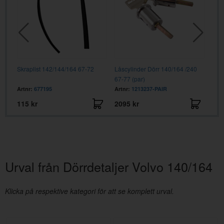
Skraplist 142/144/164 67-72
Låscylinder Dörr 140/164 /240
Dörr
67-77 (par)
Hög
Artnr:
677195
Artnr:
1213237-PAIR
Artn
115 kr
2095 kr
775
Urval från Dörrdetaljer Volvo 140/164
Klicka på respektive kategori för att se komplett urval.