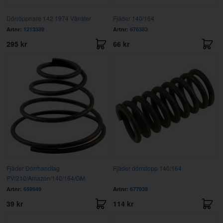
Dörröppnare 142 1974 Vänster
Fjäder 140/164
Artnr:
1213389
Artnr:
676383
295 kr
66 kr
Fjäder Dörrhandtag
Fjäder dörrstopp 140/164
PV/210/Amazon/140/164/GM
Artnr:
659949
Artnr:
677938
39 kr
114 kr