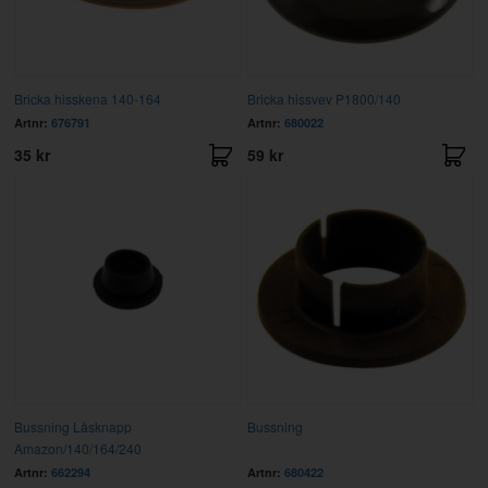
Bricka hisskena 140-164
Bricka hissvev P1800/140
Artnr:
676791
Artnr:
680022
35 kr
59 kr
Bussning Låsknapp
Bussning
Amazon/140/164/240
Artnr:
662294
Artnr:
680422