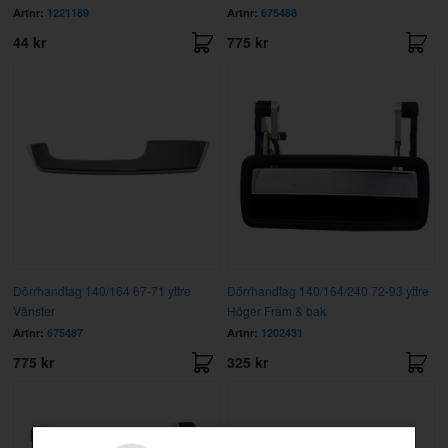
Artnr:
1221189
Artnr:
675488
44 kr
775 kr
Dörrhandtag 140/164 67-71 yttre
Dörrhandtag 140/164/240 72-93 yttre
Vänster
Höger Fram & bak
Artnr:
675487
Artnr:
1202431
775 kr
325 kr