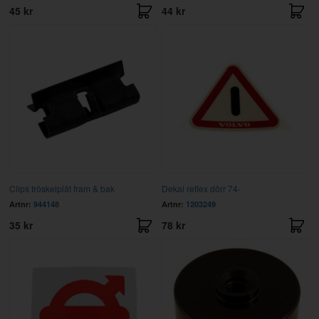
45 kr
44 kr
Clips tröskelplåt fram & bak
Dekal reflex dörr 74-
Artnr:
944148
Artnr:
1203249
35 kr
78 kr