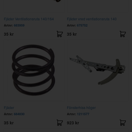
Fjäder Ventilationsruta 140/164
Fjäder vred ventlationsruta 140
Artnr:
683959
Artnr:
675752
35 kr
35 kr
Fjäder
Fönsterhiss höger
Artnr:
684830
Artnr:
1211577
35 kr
923 kr