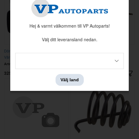
Hej & varmt välkommen till VP Autoparts!
Välj ditt leveransland nedan.
Dörrhandtag 140/164/240 72-93 yttre
Dörröppnare 140 1974/240 75-78
Vänster Fram & bak
Vänster
Artnr:
1202430
Artnr:
1213385
325 kr
369 kr
Välj land