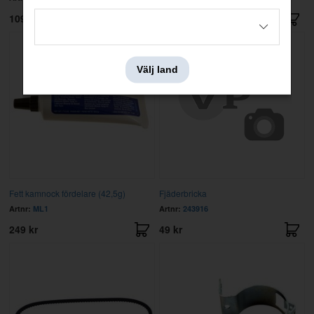
109 kr
105 kr
Välj land
Fett kamnock fördelare (42,5g)
Fjäderbricka
Artnr:
ML1
Artnr:
243916
249 kr
49 kr