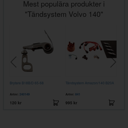
Mest populära produkter i
"Tändsystem Volvo 140"
Brytare B18B/D 65-68
Tändsystem Amazon/140 B20A
Kon
Artnr:
240149
Artnr:
841
Artn
120 kr
995 kr
129