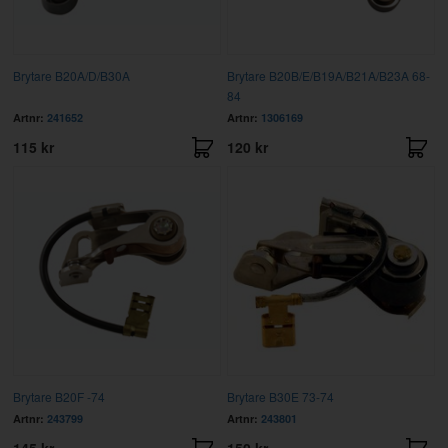
Brytare B20A/D/B30A
Brytare B20B/E/B19A/B21A/B23A 68-
84
Artnr:
241652
Artnr:
1306169
115 kr
120 kr
Brytare B20F -74
Brytare B30E 73-74
Artnr:
243799
Artnr:
243801
145 kr
150 kr