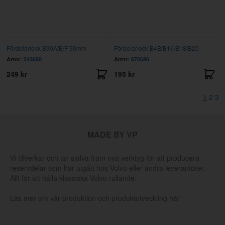
Fördelarlock B30A/E/F 90mm
Fördelarlock B4B/B16/B18/B20
Artnr:
243658
Artnr:
870690
249 kr
195 kr
1
2
3
MADE BY VP
Vi tillverkar och tar själva fram nya verktyg för att producera
reservdelar som har utgått hos Volvo eller andra leverantörer.
Allt för att hålla klassiska Volvo rullande.
Läs mer om vår produktion och produktutveckling här