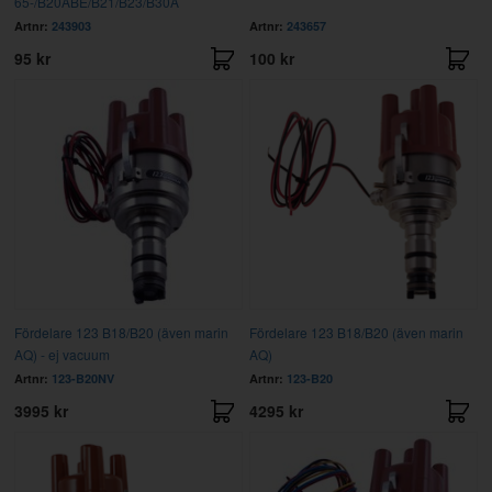
65-/B20ABE/B21/B23/B30A
Artnr:
243903
Artnr:
243657
95 kr
100 kr
Fördelare 123 B18/B20 (även marin
Fördelare 123 B18/B20 (även marin
AQ) - ej vacuum
AQ)
Artnr:
123-B20NV
Artnr:
123-B20
3995 kr
4295 kr