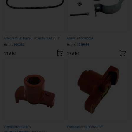
Fläktrem B18/B20 10x888 "GATES"
Fäste Tändspole
Artnr:
960282
Artnr:
1219099
119 kr
179 kr
Fördelararm B18
Fördelararm B30A/E/F