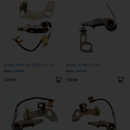
Brytare B18A -68 B18B/D 61-64
Brytare B18B/D 65-68
Artnr:
238859
Artnr:
240149
125 kr
120 kr