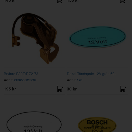
Brytare B30E/F 72-73
Dekal Tändspole 12V grön 69-
Artnr:
243655BOSCH
Artnr:
178
195 kr
30 kr