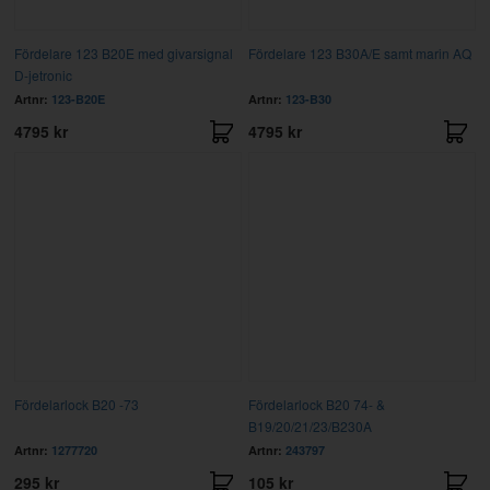
Fördelare 123 B20E med givarsignal
Fördelare 123 B30A/E samt marin AQ
D-jetronic
Artnr:
123-B20E
Artnr:
123-B30
4795 kr
4795 kr
Fördelarlock B20 -73
Fördelarlock B20 74- &
B19/20/21/23/B230A
Artnr:
1277720
Artnr:
243797
295 kr
105 kr