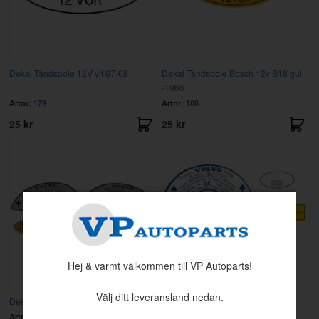
Dekal Tändspole 12V vit 67-68
Dekal Tändspole Bosch 12v B18 gul
-1966
Artnr:
179
Artnr:
108
25 kr
25 kr
Hej & varmt välkommen till VP Autoparts!
Välj ditt leveransland nedan.
Dekalsats B18B/D 62-66
Dekalsats B18B/D 67-70
Artnr:
184
Artnr:
185