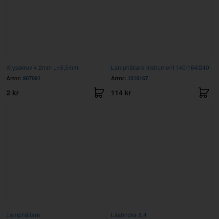
Krysskruv 4,2mm L=9,5mm
Lamphållare Instrument 140/164/240
Artnr:
987091
Artnr:
1210167
2 kr
114 kr
Lamphållare
Låsbricka 8,4