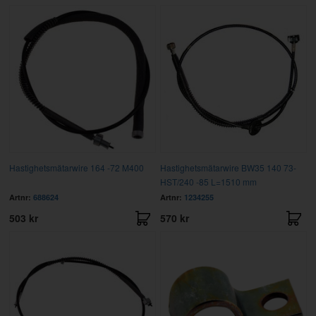
Hastighetsmätarwire 164 -72 M400
Hastighetsmätarwire BW35 140 73-
HST/240 -85 L=1510 mm
Artnr:
688624
Artnr:
1234255
503 kr
570 kr