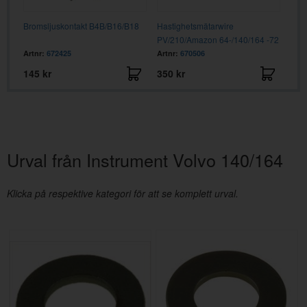
Bromsljuskontakt B4B/B16/B18
Hastighetsmätarwire
Spän
PV/210/Amazon 64-/140/164 -72
Artnr:
672425
Artnr:
670506
Artn
145 kr
350 kr
525
Urval från Instrument Volvo 140/164
Klicka på respektive kategori för att se komplett urval.