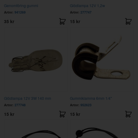
Genomföring gummi
Glödlampa 12V 1,2w
Artnr:
941269
Artnr:
277747
35 kr
15 kr
Glödlampa 12V 3W 140 mm
Gummiklamma 6mm 1/4"
Artnr:
277748
Artnr:
952623
15 kr
15 kr