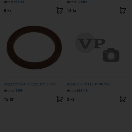
Artnr:
951188
Artnr:
191404
8 kr
13 kr
Kopparbricka 16,2x21,6x1,4 mm
Krysskruv (ersatt av 987085)
Artnr:
11996
Artnr:
955115
12 kr
2 kr