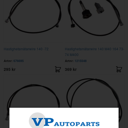
Hastighetsmätarwire 140 -72
Hastighetsmätarwire 140 M40 164 73-
74 M400
Artnr:
676695
Artnr:
1215548
295 kr
369 kr