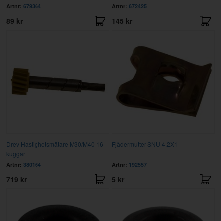
Artnr:
679364
Artnr:
672425
89 kr
145 kr
Drev Hastighetsmätare M30/M40 16
Fjädermutter SNU 4,2X1
kuggar
Artnr:
380164
Artnr:
192557
719 kr
5 kr