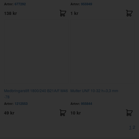
Artnr:
677292
Artnr:
955949
138 kr
1 kr
Medbringarstift 1800/240 B21A/F M46
Mutter UNF 10-32 h=3,3 mm
-78
Artnr:
1212553
Artnr:
955844
49 kr
10 kr
1
2