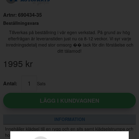
Artnr:
690434-35
Beställningsvara
Tillverkas på beställning i vår egen verkstad. På grund av hög
efterfrågan är leveranstiden just nu ca 8-12 veckor. Vi syr varje
inredningsdetalj med stor omsorg �� tack för din förståelse och
ditt tålamod!
1995
kr
Antal:
Sats
Golvplåt 140/164 67-73 HöB
Artnr:
9025762
LÄGG I KUNDVAGNEN
395 kr
INFORMATION
Innehåller klädsel till en rygg och en sits samt klädselstrumpa och
hogringar