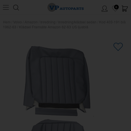
0
Hem
/
Volvo
/
Amazon
/
Inredning
/
Inredning/klädsel sedan
/
Kod 403-191 blå
1962-63
/
Klädsel Framsäte Amazon 62-63 US ljusblå
×
Kanske någon av dessa produkter
kan intressera dig?