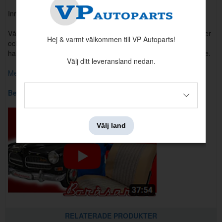
Inredningskod: 137/403
Våra inredningar är tillverkade efter Volvos originalspecifikationer
Hej & varmt välkommen till VP Autoparts!
och med samma kvalitetskrav.Produktionen sker
hantverksmässigt på vår tillverkningsavdelning i Fristad, Sverige.
Välj ditt leveransland nedan.
Mer information om vår tillverkning hittar du här.
Behöver du monteringstips? Ta en titt på klippet nedan.
Välj land
Oljefilter Volvo 1962-1998
Artnr:
3517857
145 kr
RELATERADE PRODUKTER