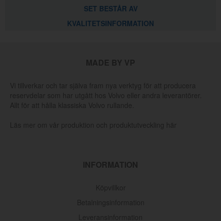
SET BESTÅR AV
KVALITETSINFORMATION
MADE BY VP
Vi tillverkar och tar själva fram nya verktyg för att producera
reservdelar som har utgått hos Volvo eller andra leverantörer.
Allt för att hålla klassiska Volvo rullande.
Läs mer om vår produktion och produktutveckling här
INFORMATION
Köpvillkor
Urtrampningslager B18/B20/B21/B23/B200/B230-84
Betalningsinformation
Leveransinformation
Artnr:
380569