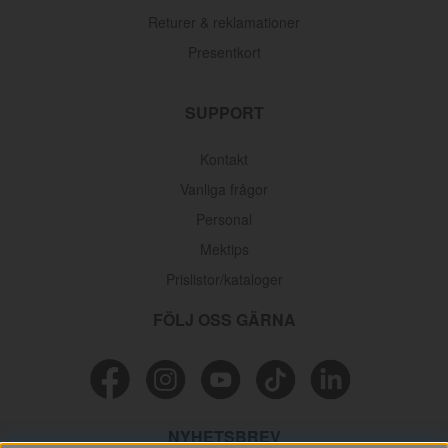
Returer & reklamationer
325 kr
Presentkort
SUPPORT
Kontakt
Vanliga frågor
Personal
Mektips
Prislistor/kataloger
FÖLJ OSS GÄRNA
NYHETSBREV