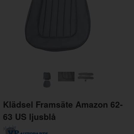
Lack Rangoon Red spray
Artnr:
FO-71243-S
390 kr
Klädsel Framsäte Amazon 62-
63 US ljusblå