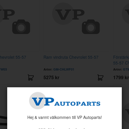
evrolet 55-57
Ram vindruta Chevrolet 55-57
Förstärk
55-57 C
FW03
Artnr:
GM-CHLWF01
Artnr:
GT
5275 kr
1799 kr
Hej & varmt välkommen till VP Autoparts!