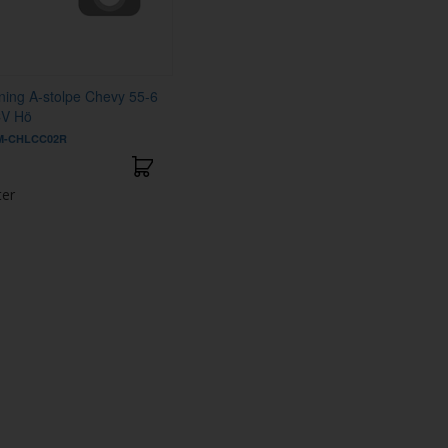
ning A-stolpe Chevy 55-6
CV Hö
M-CHLCC02R
ter