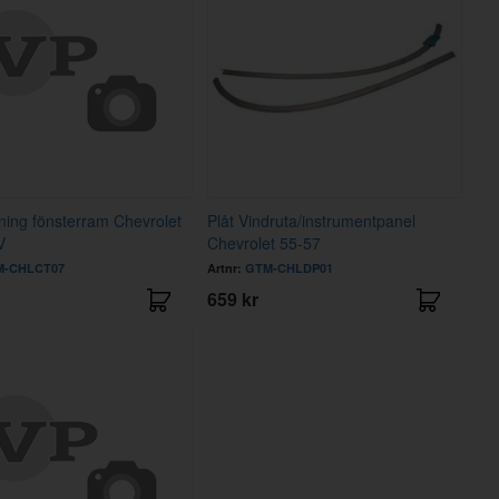
ning fönsterram Chevrolet
Plåt Vindruta/instrumentpanel
V
Chevrolet 55-57
M-CHLCT07
Artnr:
GTM-CHLDP01
659 kr