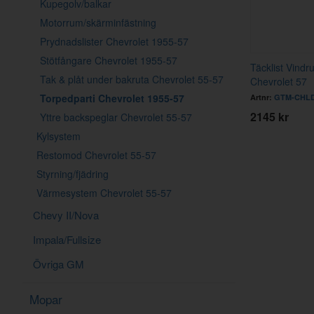
Kupegolv/balkar
Motorrum/skärminfästning
Prydnadslister Chevrolet 1955-57
Stötfångare Chevrolet 1955-57
Täcklist Vindr
Tak & plåt under bakruta Chevrolet 55-57
Chevrolet 57
Torpedparti Chevrolet 1955-57
Artnr:
GTM-CHL
2145 kr
Yttre backspeglar Chevrolet 55-57
Kylsystem
Restomod Chevrolet 55-57
Styrning/fjädring
Värmesystem Chevrolet 55-57
Chevy II/Nova
Impala/Fullsize
Övriga GM
Mopar