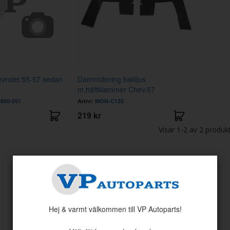
vrolet 55-57 sedan
Dammtätning bakljus
m.häftklammer Chev.57
850-551
Artnr:
MON-C135
219 kr
Visar
1-2
av
2
produk
Hej & varmt välkommen till VP Autoparts!