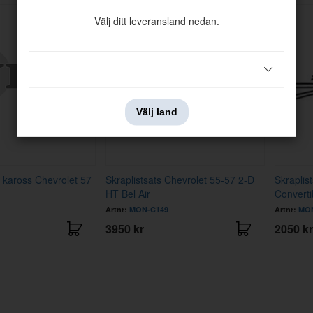
Välj ditt leveransland nedan.
Välj land
 kaross Chevrolet 57
Skraplistsats Chevrolet 55-57 2-D
Skraplis
HT Bel Air
Converti
Artnr:
MON-C149
Artnr:
MON
3950 kr
2050 kr