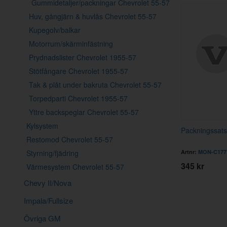
Gummidetaljer/packningar Chevrolet 55-57
Huv, gångjärn & huvlås Chevrolet 55-57
Kupegolv/balkar
Motorrum/skärminfästning
Prydnadslister Chevrolet 1955-57
Stötfångare Chevrolet 1955-57
Tak & plåt under bakruta Chevrolet 55-57
Torpedparti Chevrolet 1955-57
Yttre backspeglar Chevrolet 55-57
Kylsystem
Packningssats
Restomod Chevrolet 55-57
Artnr:
MON-C177
Styrning/fjädring
345 kr
Värmesystem Chevrolet 55-57
Chevy II/Nova
Impala/Fullsize
Övriga GM