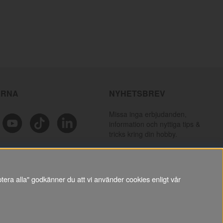
ÄRNA
NYHETSBREV
Missa inga erbjudanden,
information och nyttiga tips &
tricks kring din hobby.
PRENUMERERA
tera alla" godkänner du att vi använder cookies enligt vår