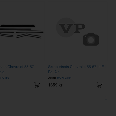
tsats Chevrolet 55-57
Skraplistsats Chevrolet 55-57 ht EJ
ble
Bel Air
-C150
Artnr:
MON-C154
1659 kr
1