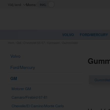
Moms:
Välj land
VOLVO
FORD/MERCURY
Hem
/
GM
/
Chevrolet 55-57
/
Karosseri
/
Gummilister
Volvo
Gummi
Ford/Mercury
GM
Gummilist
Motorer GM
Camaro/Firebird 67-81
Chevelle/El Camino/Monte Carlo