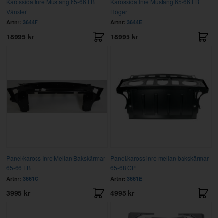
Karossida Inre Mustang 65-66 FB
Karossida Inre Mustang 65-66 FB
Vänster
Höger
Artnr:
3644F
Artnr:
3644E
18995 kr
18995 kr
Panel/kaross Inre Mellan Bakskärmar
Panel/kaross inre mellan bakskärmar
65-66 FB
65-68 CP
Artnr:
3661C
Artnr:
3661E
3995 kr
4995 kr