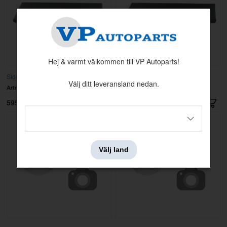
Hej & varmt välkommen till VP Autoparts!
Sidoplåt framför Bakhjul 64-66 Vä
Sidoplåt framför Bakhjul 64-66 Hö
Välj ditt leveransland nedan.
Artnr:
M102L
Artnr:
M102R
595 kr
595 kr
Välj land