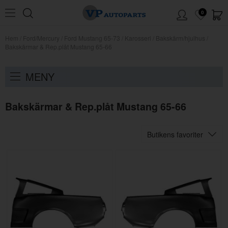
0
Hem
/
Ford/Mercury
/
Ford Mustang 65-73
/
Karosseri
/
Bakskärm/hjulhus
/
Bakskärmar & Rep.plåt Mustang 65-66
MENY
Bakskärmar & Rep.plåt Mustang 65-66
Butikens favoriter