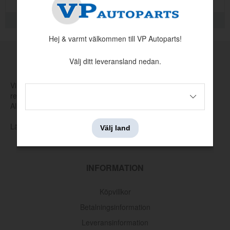
KVALITETSINFORMATION
Hej & varmt välkommen till VP Autoparts!
MADE BY VP
Välj ditt leveransland nedan.
Vi tillverkar och tar själva fram nya verktyg för att producera
reservdelar som har utgått hos Volvo eller andra leverantörer.
Allt för att hålla klassiska Volvo rullande.
Läs mer om vår produktion och produktutveckling här
Välj land
Oljefilter Volvo 1962-1998
INFORMATION
Artnr:
3517857
145 kr
Köpvillkor
Betalningsinformation
Leveransinformation