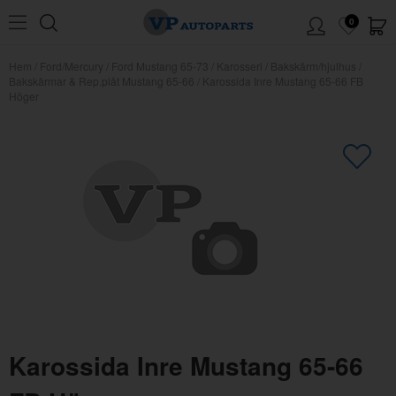
0
Hem
/
Ford/Mercury
/
Ford Mustang 65-73
/
Karosseri
/
Bakskärm/hjulhus
/
Bakskärmar & Rep.plåt Mustang 65-66
/
Karossida Inre Mustang 65-66 FB
Höger
×
Kanske någon av dessa produkter
kan intressera dig?
Karossida Inre Mustang 65-66