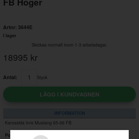
FB Höger
Artnr:
3644E
I lager
Skickas normalt inom 1-3 arbetsdagar.
18995
kr
Golv Bagage Camaro/Firebird 67-68
Antal:
Styck
Artnr:
C138
1495 kr
LÄGG I KUNDVAGNEN
INFORMATION
Karossida Inre Mustang 65-66 FB
Position
: Höger