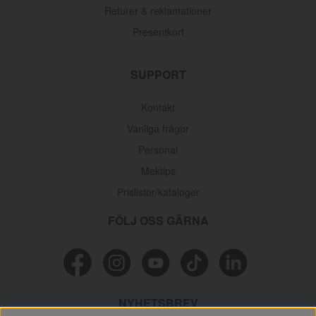
Returer & reklamationer
Presentkort
SUPPORT
Kontakt
Vanliga frågor
Personal
Mektips
Prislistor/kataloger
FÖLJ OSS GÄRNA
Membran Förgasare Stromberg + Pierburg
Artnr:
237666
NYHETSBREV
60 kr