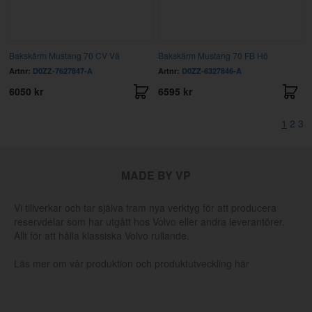
Bakskärm Mustang 70 CV Vä
Bakskärm Mustang 70 FB Hö
Artnr:
D0ZZ-7627847-A
Artnr:
D0ZZ-6327846-A
6050 kr
6595 kr
1
2
3
MADE BY VP
Vi tillverkar och tar själva fram nya verktyg för att producera
reservdelar som har utgått hos Volvo eller andra leverantörer.
Allt för att hålla klassiska Volvo rullande.
Läs mer om vår produktion och produktutveckling här