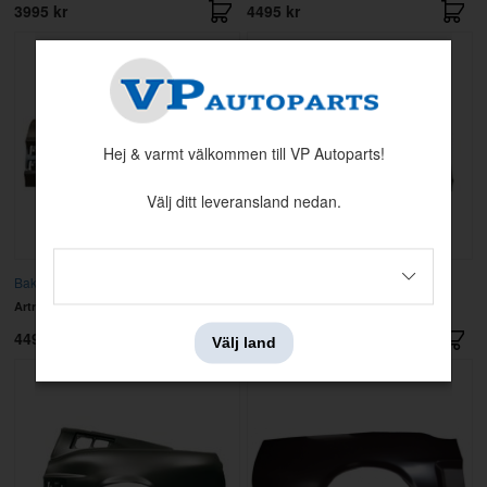
3995 kr
4495 kr
Hej & varmt välkommen till VP Autoparts!
Välj ditt leveransland nedan.
Bakskärm Mustang 67 CV Vä
Bakskärm Mustang 67 FB Hö
Artnr:
C7ZZ-7627847-C
Artnr:
C7ZZ-6327846-C
4495 kr
5995 kr
Välj land