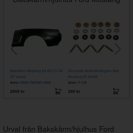
64-
Bakskärm Mustang 64-66 CV Vä
Skruvsats Skärmförlängare Bak
Sco
VP-utvald
Mustang 65-66/68
Artnr:
C5ZZ-7627847-AHQ
Artnr:
F-128
Artn
2995 kr
295 kr
239
Urval från Bakskärm/hjulhus Ford