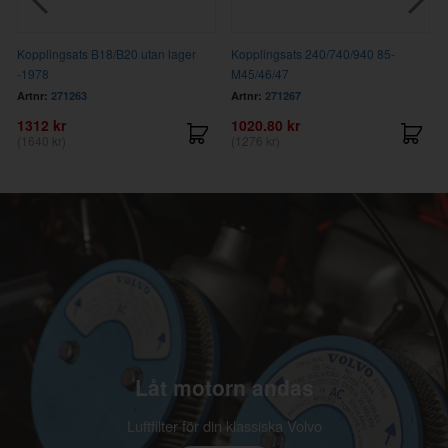
Kopplingsats B18/B20 utan lager
Kopplingsats 240/740/940 85-
-1978
M45/46/47
Artnr:
271263
Artnr:
271267
1312 kr
1020.80 kr
(1640 kr)
(1276 kr)
Låt motorn andas
Luftfilter för din klassiska Volvo