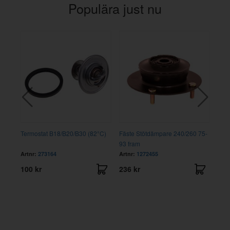
Populära just nu
,
Termostat B18/B20/B30 (82°C)
Fäste Stötdämpare 240/260 75-
Karo
93 fram
Artnr:
273164
Artnr:
1272455
Artn
100 kr
236 kr
140