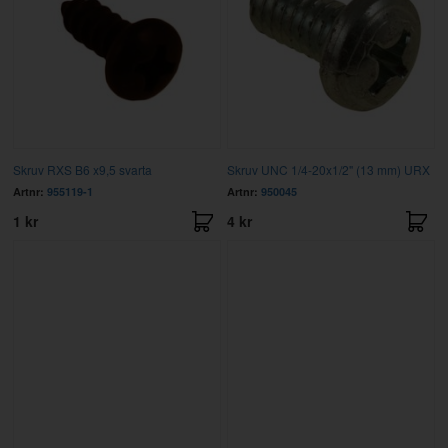
Skruv RXS B6 x9,5 svarta
Skruv UNC 1/4-20x1/2" (13 mm) URX
Artnr:
955119-1
Artnr:
950045
1 kr
4 kr