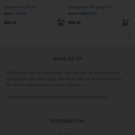
Svetsprimer 250 ml
Svetsprimer 3M spray zink
Artnr:
1161816
Artnr:
MMM-05917
925 kr
995 kr
1
MADE BY VP
Vi tillverkar och tar själva fram nya verktyg för att producera
reservdelar som har utgått hos Volvo eller andra leverantörer.
Allt för att hålla klassiska Volvo rullande.
Läs mer om vår produktion och produktutveckling här
INFORMATION
Köpvillkor