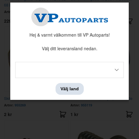
68 B18
61 B16
Artnr:
395105
Artnr:
395103
229 kr
329 kr
Hej & varmt välkommen till VP Autoparts!
Välj ditt leveransland nedan.
Välj land
Skruv M6-1x12
Skruv RXS B6 x9,5 Krysspår zinkade
Artnr:
955269
Artnr:
955119
2 kr
1 kr