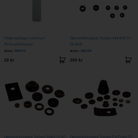
Fäste kablage motorrum
Genomföringsats Torped 444/445 51-
PV/Duett/Amazon
56 B4B
Artnr:
999710
Artnr:
395100
29 kr
395 kr
Genomföringsats Torped 544/210 62-
Genomföringsats Torped PV/Duett 57-