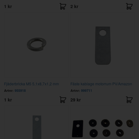
1 kr
2 kr
Fjäderbricka M5 5,1x8,7x1,2 mm
Fäste kablage motorrum PV/Amazon
Artnr:
955918
Artnr:
999711
1 kr
29 kr