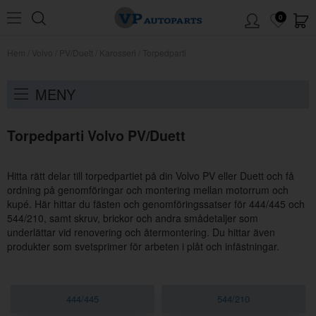
0
Hem
/
Volvo
/
PV/Duett
/
Karosseri
/
Torpedparti
MENY
Torpedparti Volvo PV/Duett
Hitta rätt delar till torpedpartiet på din Volvo PV eller Duett och få
ordning på genomföringar och montering mellan motorrum och
kupé. Här hittar du fästen och genomföringssatser för 444/445 och
544/210, samt skruv, brickor och andra smådetaljer som
underlättar vid renovering och återmontering. Du hittar även
produkter som svetsprimer för arbeten i plåt och infästningar.
444/445
544/210