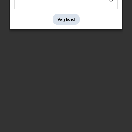
90 kr
15 kr
Välj land
Gummihatt för luftnippel
Låsbricka hävarm back
Nr i sprängskissen: 35
Nr i sprängskissen: 15
Artnr:
656456
Artnr:
88830
6 kr
44 kr