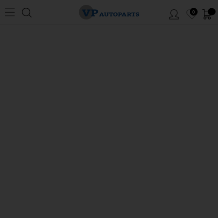
0
Hem
/
Volvo
/
P1800
/
Bromssystem
/
Bakbroms
/
B20 1969
MENY
Bakbroms P1800 B20 2-krets 1969
Klicka på siffrorna i skissen för att komma till artiklarna