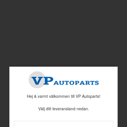
Justermellanlägg t=1,00 mm
Justermellanlägg t=1,50 mm
Nr i sprängskissen: 27
Nr i sprängskissen: 27
Artnr:
86889
Artnr:
651794
130 kr
125 kr
Hej & varmt välkommen till VP Autoparts!
Välj ditt leveransland nedan.
Packning
Luftnippel Bromscylinder/Bromsok
Nr i sprängskissen: 32
Nr i sprängskissen: 34
Artnr:
673734
Artnr:
87462