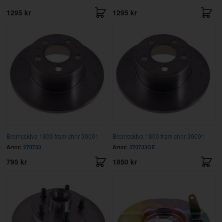
1295 kr
1295 kr
Bromsskiva 1800 fram chnr 30001-
Bromsskiva 1800 fram chnr 30001-
Artnr:
270733
Artnr:
270733OE
795 kr
1850 kr