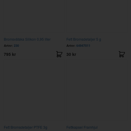
Bromsvätska Silikon 0,95 liter
Fett Bromsdetaljer 5 g
Artnr:
230
Artnr:
64947011
795 kr
30 kr
Fett Bromsdetaljer PTFE 3g
Fettkapsel Framhjul