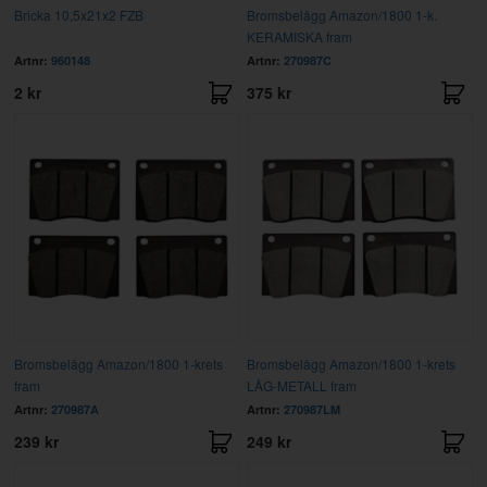
Bricka 10,5x21x2 FZB
Bromsbelägg Amazon/1800 1-k.
KERAMISKA fram
Artnr:
960148
Artnr:
270987C
2 kr
375 kr
Bromsbelägg Amazon/1800 1-krets
Bromsbelägg Amazon/1800 1-krets
fram
LÅG-METALL fram
Artnr:
270987A
Artnr:
270987LM
239 kr
249 kr