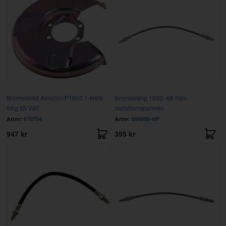
Bromssköld Amazon/P1800 1-krets
Bromsslang 1800 -68 fram
tidig 65 VäF
metallomspunnen
Artnr:
670704
Artnr:
664800-HP
947 kr
395 kr