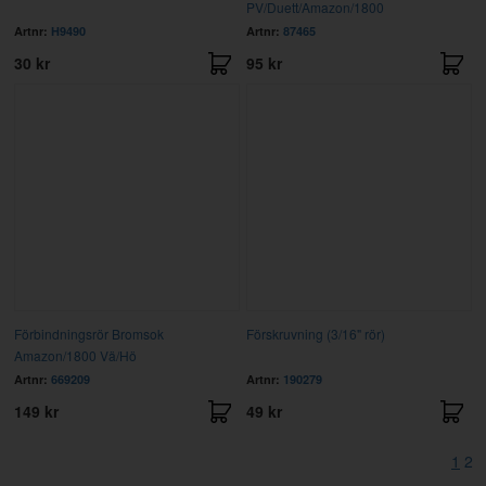
PV/Duett/Amazon/1800
Artnr:
H9490
Artnr:
87465
30 kr
95 kr
Förbindningsrör Bromsok
Förskruvning (3/16" rör)
Amazon/1800 Vä/Hö
Artnr:
669209
Artnr:
190279
149 kr
49 kr
1
2