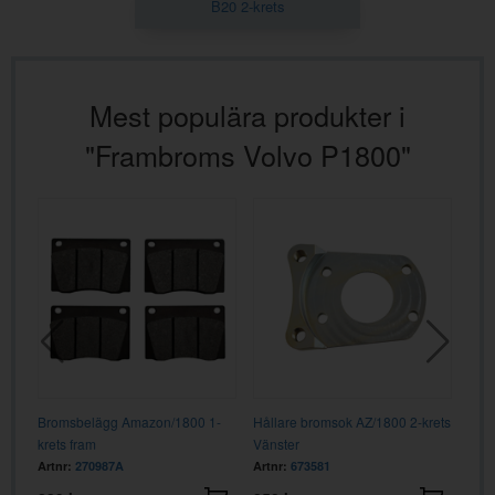
B20 2-krets
Mest populära produkter i
"Frambroms Volvo P1800"
Bromsbelägg Amazon/1800 1-
Hållare bromsok AZ/1800 2-krets
Bro
krets fram
Vänster
kre
Artnr:
270987A
Artnr:
673581
Artn