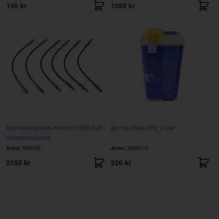
140 kr
1095 kr
Bromsslangssats Amazon/1800 B20 -
Bromsvätska ATE 1 Liter
metallomspunna
Artnr:
600105
Artnr:
3680116
2195 kr
220 kr