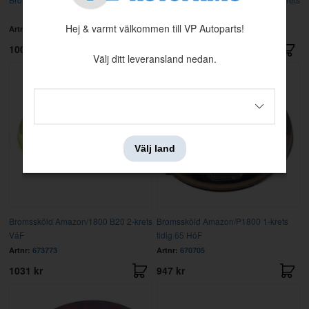
HöF
Hej & varmt välkommen till VP Autoparts!
Artnr:
668333
Artnr:
673774
1007 kr
1031 kr
Välj ditt leveransland nedan.
Välj land
Bromssköld Amazon/1800 B20 2-krets
Bromssköld Amazon/P1800 1-krets
VäF
tidig 65 HöF
Artnr:
673773
Artnr:
670705
1031 kr
947 kr