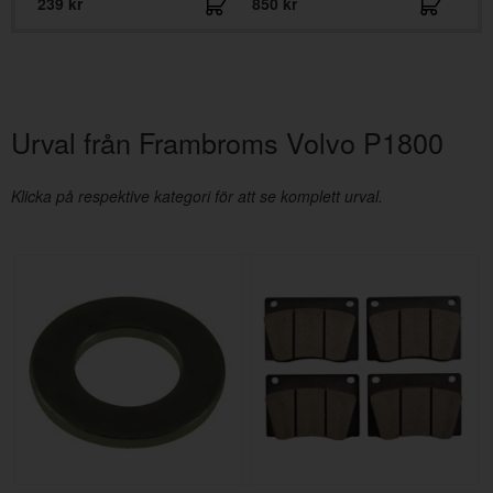
239 kr
850 kr
249
Urval från Frambroms Volvo P1800
Klicka på respektive kategori för att se komplett urval.