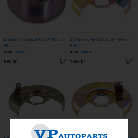
Bromsskiva Amazon 63-70/1800 63-
Bromssköld Amazon/1800 1-krets
69
HöF
Artnr:
666525
Artnr:
668334
995 kr
1007 kr
Bromssköld Amazon/1800 1-krets VäF
Bromssköld Amazon/1800 B20 2-krets