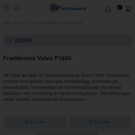
0
Hem
/
Volvo
/
P1800
/
Bromssystem
/
Frambroms
MENY
Frambroms Volvo P1800
Här hittar du delar till frambromsarna på Volvo P1800. Sortimentet
omfattar bromsskivor, bromsok, bromsbelägg, bromsslangar,
bromssköldar, bromsvätska och monteringsdetaljer för service,
reparation och renovering av frambromssystemet. Välj rätt kategori
utifrån modell, årsmodell och bromssystem.
B18 1-krets
B18 2-krets