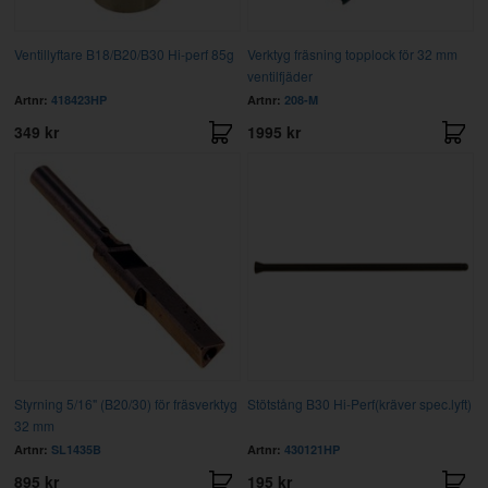
Ventillyftare B18/B20/B30 Hi-perf 85g
Verktyg fräsning topplock för 32 mm
ventilfjäder
Artnr:
418423HP
Artnr:
208-M
349 kr
1995 kr
Styrning 5/16" (B20/30) för fräsverktyg
Stötstång B30 Hi-Perf(kräver spec.lyft)
32 mm
Artnr:
SL1435B
Artnr:
430121HP
895 kr
195 kr