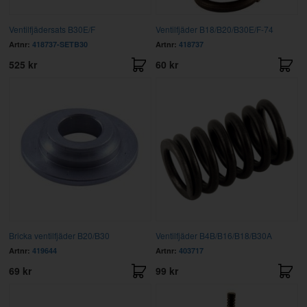
Ventilfjädersats B30E/F
Ventilfjäder B18/B20/B30E/F-74
Artnr:
418737-SETB30
Artnr:
418737
525 kr
60 kr
Bricka ventilfjäder B20/B30
Ventilfjäder B4B/B16/B18/B30A
Artnr:
419644
Artnr:
403717
69 kr
99 kr