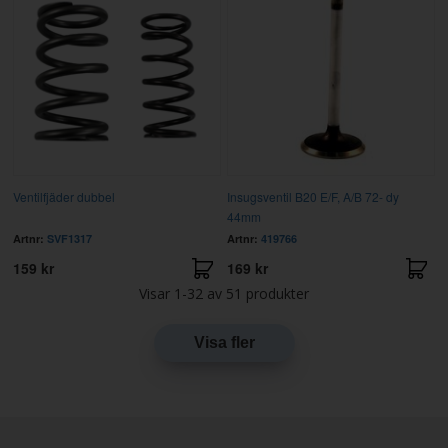
Ventilfjäder dubbel
Insugsventil B20 E/F, A/B 72- dy
44mm
Artnr:
SVF1317
Artnr:
419766
159 kr
169 kr
Visar
1-32
av
51
produkter
Visa fler