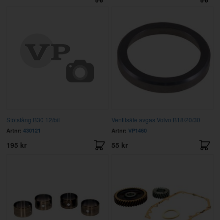
Stötstång B30 12/bil
Ventilsäte avgas Volvo B18/20/30
Artnr:
430121
Artnr:
VP1460
195 kr
55 kr