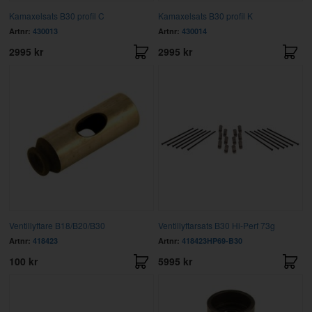
Kamaxelsats B30 profil C
Kamaxelsats B30 profil K
Artnr:
430013
Artnr:
430014
2995 kr
2995 kr
Ventillyftare B18/B20/B30
Ventillyftarsats B30 Hi-Perf 73g
Artnr:
418423
Artnr:
418423HP69-B30
100 kr
5995 kr