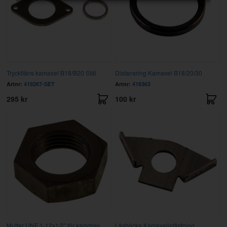
Tryckfläns kamaxel B18/B20 Stål
Distansring Kamaxel B18/20/30
Artnr:
418267-SET
Artnr:
418363
295 kr
100 kr
Mutter UNF 1-12x1/2" för kamdrev
Låsbricka Kamaxelinfästning