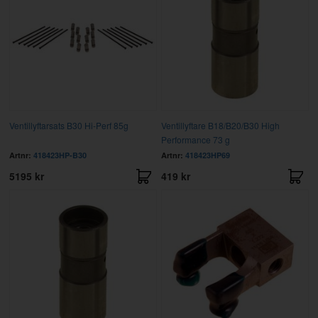
Ventillyftarsats B30 Hi-Perf 85g
Ventillyftare B18/B20/B30 High
Performance 73 g
Artnr:
418423HP-B30
Artnr:
418423HP69
5195 kr
419 kr