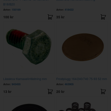
B18/B20
Artnr:
150169
Artnr:
418422
100 kr
35 kr
Låsskruv Kamaxelinfästning mm
Frostplugg 164/240/740 75-93 52 mm
Artnr:
943455
Artnr:
463905
13 kr
20 kr