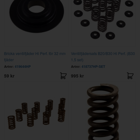
Bricka ventilfjäder Hi Perf. för 32 mm
Ventilfjädersats B20/B30 Hi Perf. (B30
fjäder
1,5 set)
Artnr:
419644HP
Artnr:
418737HP-SET
59 kr
995 kr