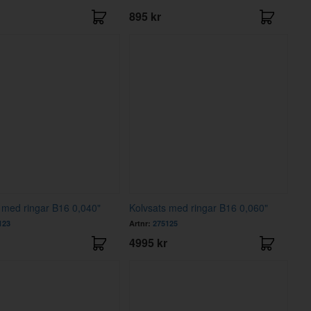
895 kr
 med ringar B16 0,040"
Kolvsats med ringar B16 0,060"
123
Artnr:
275125
4995 kr