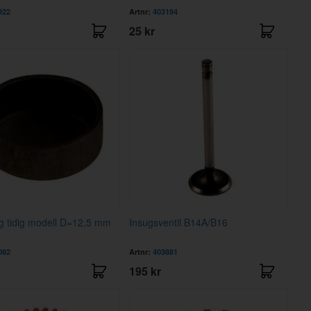
922
Artnr:
403194
25 kr
g tidig modell D=12,5 mm
Insugsventil B14A/B16
082
Artnr:
403881
195 kr