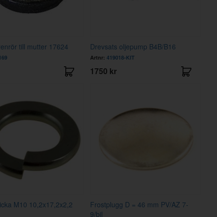
enrör till mutter 17624
Drevsats oljepump B4B/B16
169
Artnr:
419018-KIT
1750 kr
icka M10 10,2x17,2x2,2
Frostplugg D = 46 mm PV/AZ 7-
9/bil