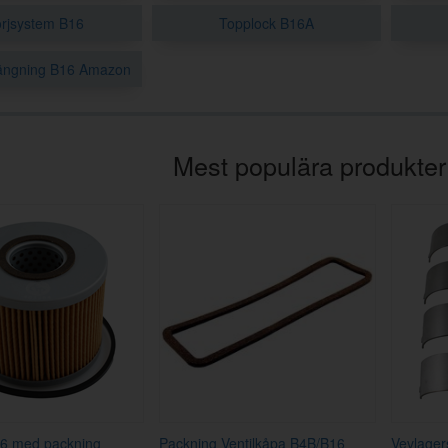
rjsystem B16
Topplock B16A
ängning B16 Amazon
Mest populära produkter
B16 med packning
Packning Ventilkåpa B4B/B16
Vevlager