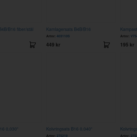
4B/B16 fiber/stål
Kamlagersats B4B/B16
Kampast
Artnr:
403110S
Artnr:
V75
449 kr
195 kr
B16 0,030"
Kolvringsats B16 0,040"
Kolvring
Artnr:
275219
Artnr:
275