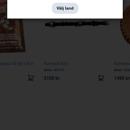
Välj land
pasta 42,5g/1,5oz
Kamaxel B16
Kamdrev 
Artnr:
403737
Artnr:
403
3150 kr
1495 kr