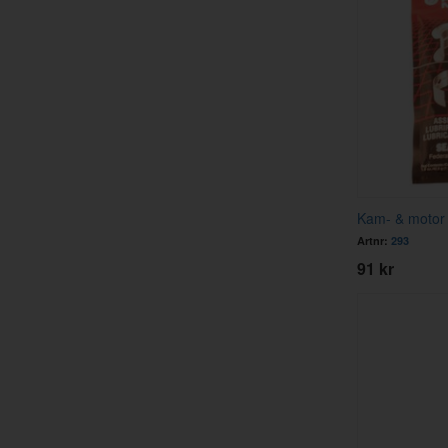
Kam- & motor 
Artnr:
293
91 kr