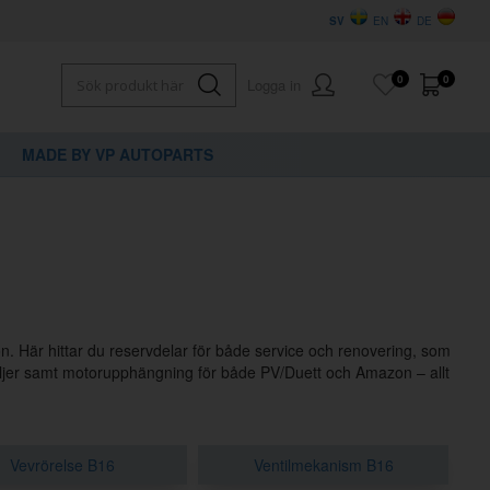
SV
EN
DE
0
0
Logga in
MADE BY VP AUTOPARTS
on. Här hittar du reservdelar för både service och renovering, som
taljer samt motorupphängning för både PV/Duett och Amazon – allt
Vevrörelse B16
Ventilmekanism B16