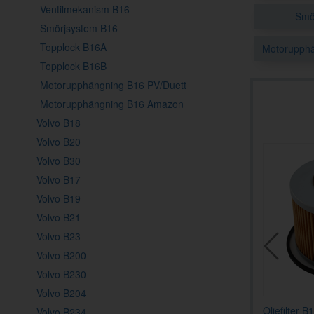
Ventilmekanism B16
Smö
Smörjsystem B16
Topplock B16A
Motorupph
Topplock B16B
Motorupphängning B16 PV/Duett
Motorupphängning B16 Amazon
Volvo B18
Volvo B20
Volvo B30
Volvo B17
Volvo B19
Volvo B21
Volvo B23
Volvo B200
Volvo B230
Volvo B204
plock B16 koppar
Kamdrev B16 fiber (stora)
Oljefilter 
Volvo B234