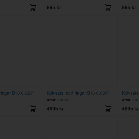
895 kr
895 kr
ringar B16 0,020"
Kolvsats med ringar B16 0,030"
Kolvsats
Artnr:
275122
Artnr:
275
4995 kr
4995 kr