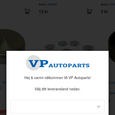
Artnr:
955924
Artnr:
955
13 kr
2 kr
Hej & varmt välkommen till VP Autoparts!
= 50 mm block
Frostpluggssats B16
Hattplug
AZ
Välj ditt leveransland nedan.
Artnr:
FPB16
Artnr:
955
99 kr
35 kr