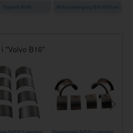
Topplock B16B
Motorupphängning B16 PV/Duett
 i "Volvo B16"
sats B4B/B16 standard
Ramlagersats B4B/B16 standard
Kolvri