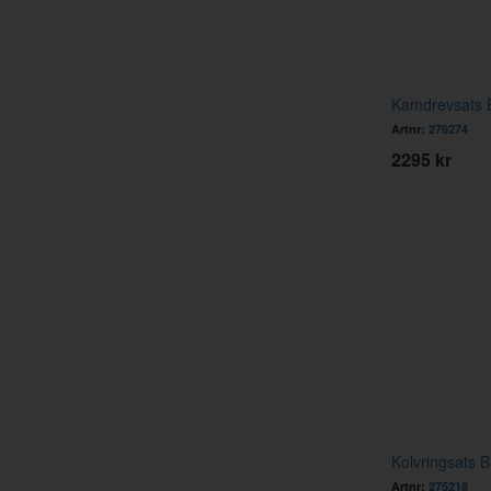
Kamdrevsats B
Artnr:
276274
2295 kr
Kolvringsats 
Artnr:
275218