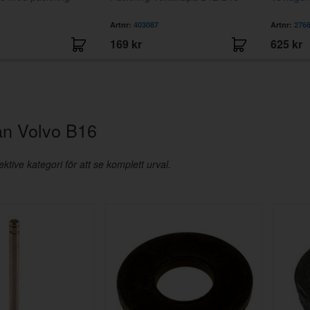
Artnr:
403087
Artnr:
276
169 kr
625 kr
rån Volvo B16
ktive kategori för att se komplett urval.