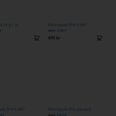
a 28 g/1 oz
Kolvringsats B16 0,020"
4
Artnr:
275217
895 kr
sats B16 0,060"
Kolvringsats B16 standard
221
Artnr:
275215