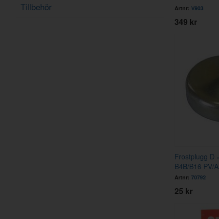
Tillbehör
Artnr:
V903
349 kr
Frostplugg D 
B4B/B16 PV/
Artnr:
70792
25 kr