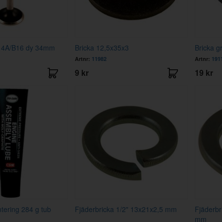
B14A/B16 dy 34mm
Bricka 12,5x35x3
Bricka gr
Artnr:
11982
Artnr:
191
9 kr
19 kr
tering 284 g tub
Fjäderbricka 1/2" 13x21x2,5 mm
Fjäderbr
mm