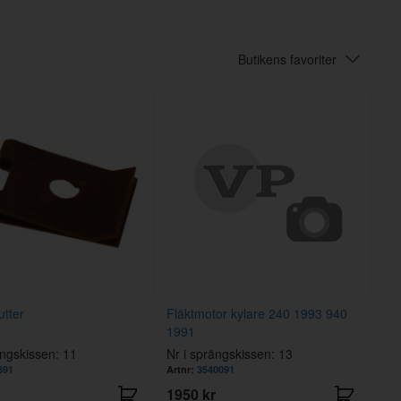
Butikens favoriter
tter
Fläktmotor kylare 240 1993 940
1991
ängskissen: 11
Nr i sprängskissen: 13
391
Artnr:
3540091
1950 kr