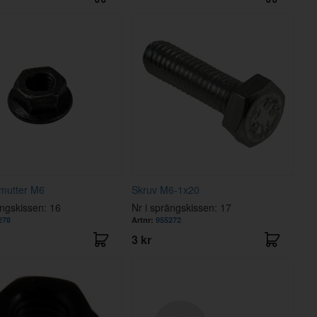
smutter M6
Skruv M6-1x20
ängskissen: 16
Nr i sprängskissen: 17
278
Artnr:
955272
3 kr