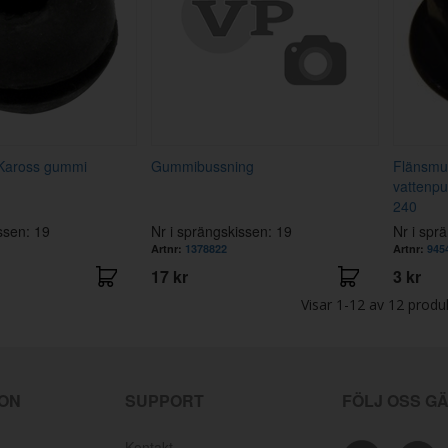
Kaross gummi
Gummibussning
Flänsmut
vattenpu
240
ssen: 19
Nr i sprängskissen: 19
Nr i spr
Artnr:
1378822
Artnr:
945
17 kr
3 kr
Visar
1-12
av
12
produ
ION
SUPPORT
FÖLJ OSS G
Kontakt