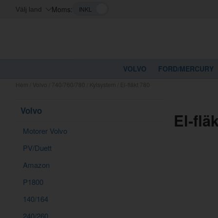
Moms:
Välj land
VOLVO
FORD/MERCURY
Hem
/
Volvo
/
740/760/780
/
Kylsystem
/
El-fläkt 780
Volvo
El-flä
Motorer Volvo
PV/Duett
Amazon
P1800
140/164
240/260