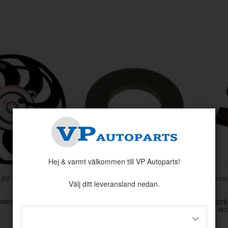
Hej & varmt välkommen till VP Autoparts!
 -89
Bricka 8,4x16x1,5
Fjädermu
Välj ditt leveransland nedan.
ssen: 3
Nr i sprängskissen: 4
Nr i spr
Artnr:
955894
Artnr:
191
1 kr
6 kr