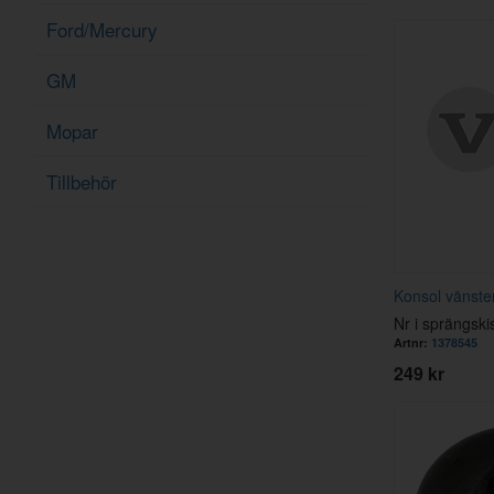
Ford/Mercury
GM
Mopar
Tillbehör
Konsol vänste
Nr i sprängski
Artnr:
1378545
249 kr