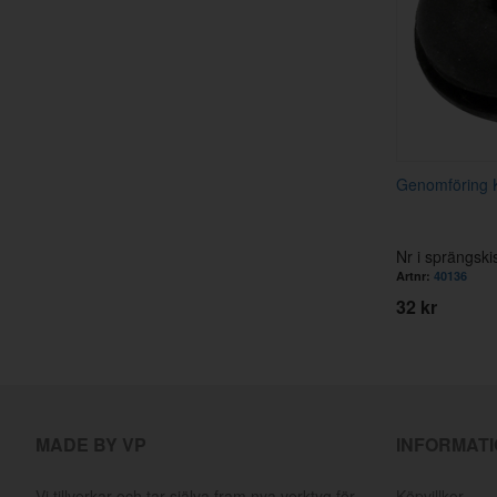
Genomföring 
Nr i sprängski
Artnr:
40136
32 kr
MADE BY VP
INFORMAT
Vi tillverkar och tar själva fram nya verktyg för
Köpvillkor