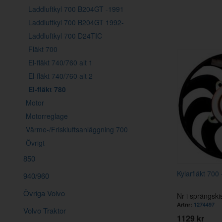
Laddluftkyl 700 B204GT -1991
Laddluftkyl 700 B204GT 1992-
Laddluftkyl 700 D24TIC
Fläkt 700
El-fläkt 740/760 alt 1
El-fläkt 740/760 alt 2
El-fläkt 780
Motor
Motorreglage
Värme-/Friskluftsanläggning 700
Övrigt
850
Kylarfläkt 700
940/960
Övriga Volvo
Nr i sprängski
Artnr:
1274497
Volvo Traktor
1129 kr