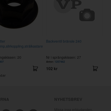
ter
Backventil bränsle 240
mp,slirkoppling,strålkastare
ängskissen: 20
Nr i sprängskissen: 27
407
Artnr:
1257462
102 kr
kter
ÄRNA
NYHETSBREV
Missa inga erbjudanden,