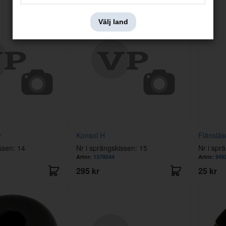
Välj land
r
Konsol H
Flänslå
ssen: 14
Nr i sprängskissen: 15
Nr i spr
Artnr:
1378544
Artnr:
949
295 kr
25 kr