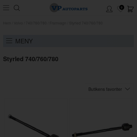
0
Hem
/
Volvo
/
740/760/780
/
Framvagn
/
Styrled 740/760/780
MENY
Styrled 740/760/780
Butikens favoriter