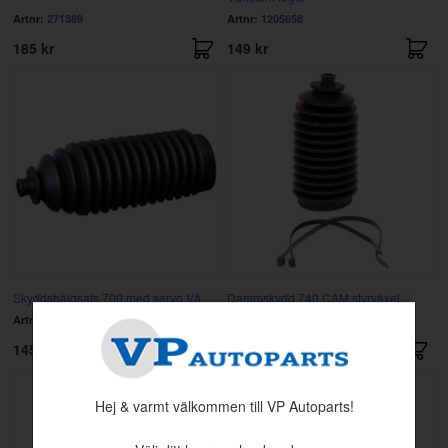
Artnr:
271389
Artnr:
1205658
185 kr
149 kr
Skyddsbälgsats 700 med servo Vä
Dammskydd 740 CAM styrväxel
Artnr:
271469
Artnr:
271470
145 kr
72 kr
Hej & varmt välkommen till VP Autoparts!