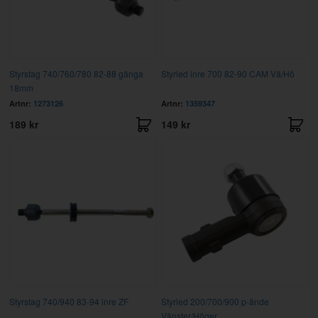
Styrstag 740/760/780 82-88 gänga
Styrled inre 700 82-90 CAM Vä/Hö
18mm
Artnr:
1273126
Artnr:
1359347
189 kr
149 kr
Styrstag 740/940 83-94 inre ZF
Styrled 200/700/900 p-ände
Vänster/Höger