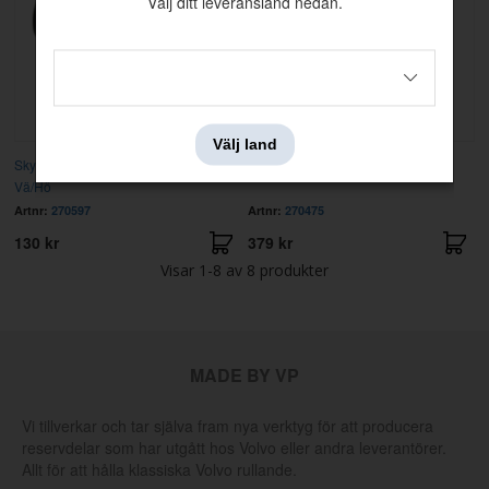
Välj ditt leveransland nedan.
Välj land
Skyddsbälg styrväxel CAM & TRW
Reparationssats
Vä/Hö
Artnr:
270597
Artnr:
270475
130 kr
379 kr
Visar
1-8
av
8
produkter
MADE BY VP
Vi tillverkar och tar själva fram nya verktyg för att producera
reservdelar som har utgått hos Volvo eller andra leverantörer.
Allt för att hålla klassiska Volvo rullande.