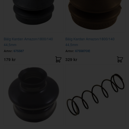
Bälg Kardan Amazon/1800/140
Bälg Kardan Amazon/1800/140
44,5mm
44,5mm
Artnr:
675587
Artnr:
675587OE
179 kr
329 kr