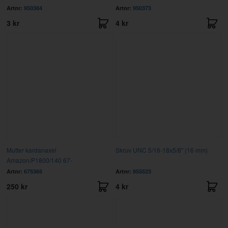
Artnr:
950384
Artnr:
950373
3 kr
4 kr
Mutter kardanaxel
Skruv UNC 5/16-18x5/8" (16 mm)
Amazon/P1800/140 67-
Artnr:
675365
Artnr:
955523
250 kr
4 kr