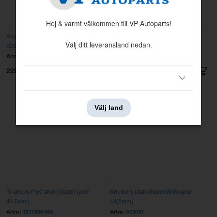
Hej & varmt välkommen till VP Autoparts!
Knutkors 1800E/ES/240/164
Knutkors med smörjnippel (axel
Välj ditt leveransland nedan.
B20E/BW55
44,5mm)
Artnr:
231311
Artnr:
1217606
229 kr
170 kr
Välj land
Knutkors med smörjnippel (axel
Knutkors utan nippel GKN (axel
44,5mm)
44,5mm)
Artnr:
1217606-HQ
Artnr:
672037