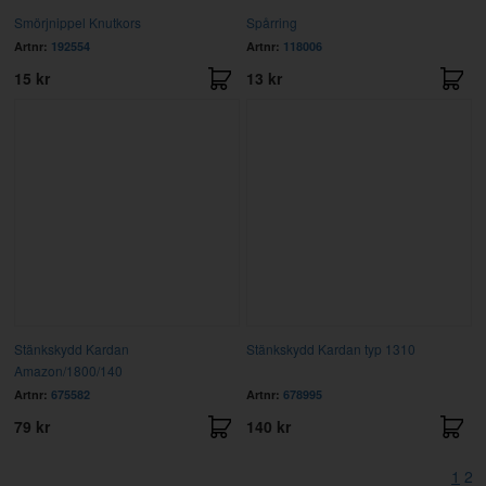
Smörjnippel Knutkors
Spårring
Artnr:
192554
Artnr:
118006
15 kr
13 kr
Stänkskydd Kardan
Stänkskydd Kardan typ 1310
Amazon/1800/140
Artnr:
675582
Artnr:
678995
79 kr
140 kr
1
2