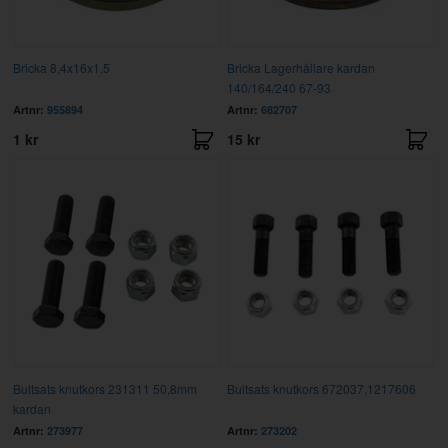
Bricka 8,4x16x1,5
Bricka Lagerhållare kardan
140/164/240 67-93
Artnr:
955894
Artnr:
682707
1 kr
15 kr
Bultsats knutkors 231311 50,8mm
Bultsats knutkors 672037,1217606
kardan
Artnr:
273977
Artnr:
273202