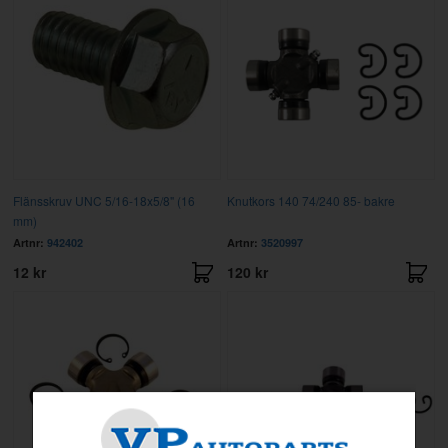
Flänsskruv UNC 5/16-18x5/8" (16
Knutkors 140 74/240 85- bakre
mm)
Artnr:
942402
Artnr:
3520997
12 kr
120 kr