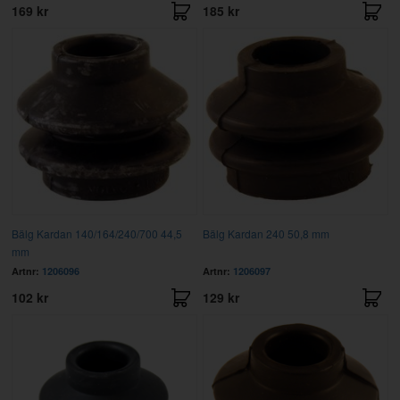
169 kr
185 kr
Bälg Kardan 140/164/240/700 44,5
Bälg Kardan 240 50,8 mm
mm
Artnr:
1206096
Artnr:
1206097
102 kr
129 kr