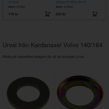
44,5mm
Amazon/P1800/140 67-
44,
Artnr:
675587
Artnr:
675365
Artn
179 kr
250 kr
329
Urval från Kardanaxel Volvo 140/164
Klicka på respektive kategori för att se komplett urval.