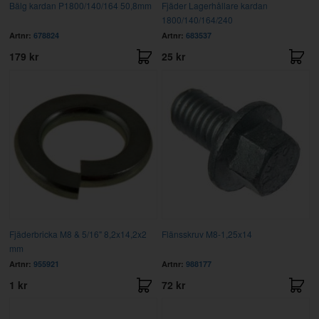
Bälg kardan P1800/140/164 50,8mm
Fjäder Lagerhållare kardan
1800/140/164/240
Artnr:
678824
Artnr:
683537
179 kr
25 kr
Fjäderbricka M8 & 5/16" 8,2x14,2x2
Flänsskruv M8-1,25x14
mm
Artnr:
955921
Artnr:
988177
1 kr
72 kr