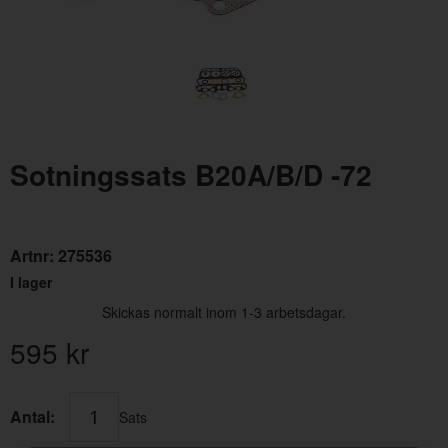
Sotningssats B20A/B/D -72
Oljefilter B18/B20/B21
Vevl
Artnr:
3517857R
Artn
Artnr:
275536
99 kr
249
I lager
Skickas normalt inom 1-3 arbetsdagar.
595
kr
Antal:
Sats