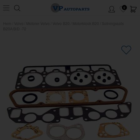
0
Hem
/
Volvo
/
Motorer Volvo
/
Volvo B20
/
Motorblock B20
/
Sotningssats
B20A/B/D -72
×
Kanske någon av dessa produkter
kan intressera dig?