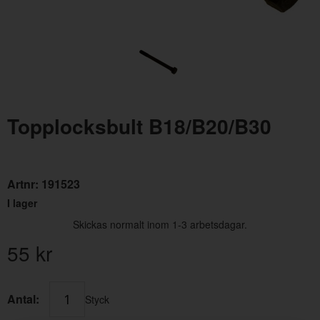
Topplocksbult B18/B20/B30
Svänghjulslager,växellåda/generator
Mutt
Artnr:
11009
Artn
Artnr:
191523
75 kr
3 kr
I lager
Skickas normalt inom 1-3 arbetsdagar.
55
kr
Antal:
Styck