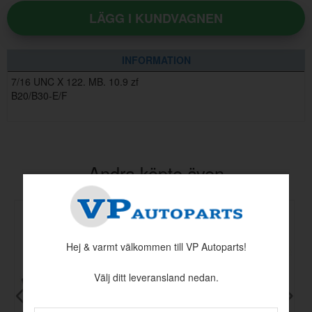
LÄGG I KUNDVAGNEN
INFORMATION
7/16 UNC X 122. MB. 10.9 zf
B20/B30-E/F
Andra köpte även
Hej & varmt välkommen till VP Autoparts!
Välj ditt leveransland nedan.