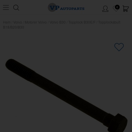
0
Hem
/
Volvo
/
Motorer Volvo
/
Volvo B30
/
Topplock B30E/F
/
Topplocksbult
B18/B20/B30
×
Kanske någon av dessa produkter
kan intressera dig?