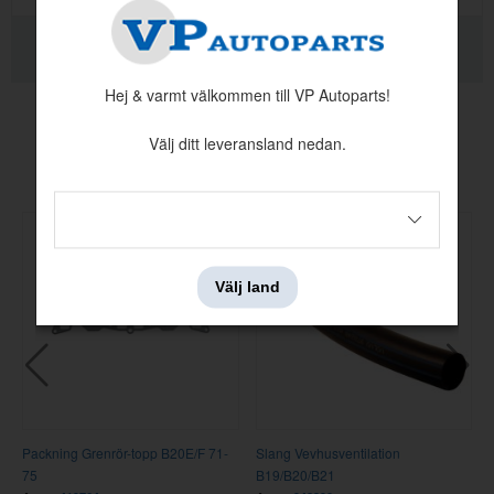
RELATERADE PRODUKTER
KVALITETSINFORMATION
Hej & varmt välkommen till VP Autoparts!
Välj ditt leveransland nedan.
Andra köpte även
Välj land
0
Packning Grenrör-topp B20E/F 71-
Slang Vevhusventilation
75
B19/B20/B21