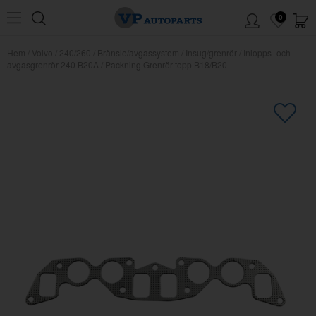
0
Hem
/
Volvo
/
240/260
/
Bränsle/avgassystem
/
Insug/grenrör
/
Inlopps- och
avgasgrenrör 240 B20A
/
Packning Grenrör-topp B18/B20
×
Kanske någon av dessa produkter
kan intressera dig?