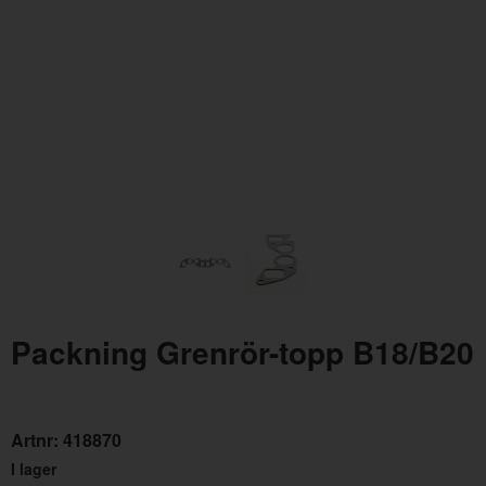
Packning Avgas B18/20 dubbel
Pac
Artnr:
671822
Art
45 kr
99 
Packning Grenrör-topp B18/B20
Artnr:
418870
I lager