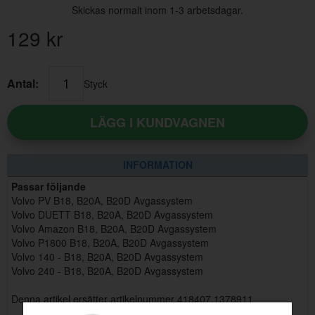
Skickas normalt inom 1-3 arbetsdagar.
129
kr
Antal:
Styck
LÄGG I KUNDVAGNEN
INFORMATION
Passar följande
Volvo PV B18, B20A, B20D Avgassystem
Volvo DUETT B18, B20A, B20D Avgassystem
Volvo Amazon B18, B20A, B20D Avgassystem
Volvo P1800 B18, B20A, B20D Avgassystem
Volvo 140 - B18, B20A, B20D Avgassystem
Volvo 240 - B18, B20A, B20D Avgassystem
Denna artikel ersätter artikelnummer 418407,1378911