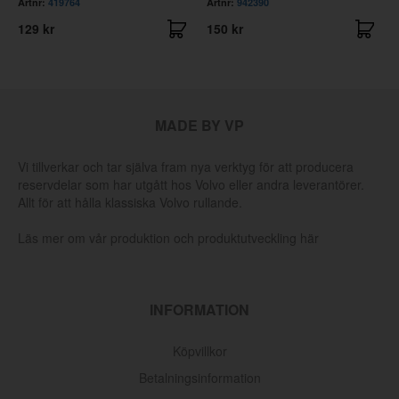
Artnr:
419764
Artnr:
942390
129 kr
150 kr
MADE BY VP
Vi tillverkar och tar själva fram nya verktyg för att producera
reservdelar som har utgått hos Volvo eller andra leverantörer.
Allt för att hålla klassiska Volvo rullande.
Läs mer om vår produktion och produktutveckling här
INFORMATION
Köpvillkor
Betalningsinformation